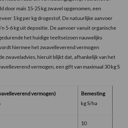
ld door maïs 15-25 kg zwavel opgenomen, een
veer 1 kg per kg drogestof. De natuurlijke aanvoer
n 5-6 kg uit depositie. De aanvoer vanuit organische
 gedurende het huidige teeltseizoen nauwelijks
l wordt hiermee het zwavelleverend vermogen
 zwaveladvies, hieruit blijkt dat, afhankelijk van het
avelleverend vermogen, een gift van maximaal 30 kg S
wavelleverend vermogen)
Bemesting
a
kg S/ha
10