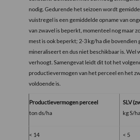
nodig. Gedurende het seizoen wordt gemidde
vuistregel is een gemiddelde opname van onge
van zwavel is beperkt, momenteel nog maar zo’
mest is ook beperkt; 2-3 kg/ha die bovendien
mineraliseert en dus niet beschikbaar is. We
verhoogt. Samengevat leidt dit tot het volgende
productievermogen van het perceel en het zw
voldoende is.
Productievermogen perceel
SLV (z
ton ds/ha
kg S/h
< 14
< 5