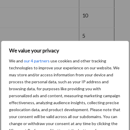
10
5
We value your privacy
0
We and
our 4 partners
use cookies and other tracking
technologies to improve your experience on our website. We
may store and/or access information from your device and
20
process the personal data, such as your IP address and
browsing data, for purposes like providing you with
personalized ads and content, measuring marketing campaign
20
effectiveness, analyzing audience insights, collecting precise
geolocation data, and product development. Please note that
15
your consent will be valid across all our subdomains. You can
change or withdraw your consent at any time by clicking the