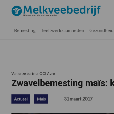
Spring
Door
Spring
Spring
naar
naar
naar
naar
Melkveebedrijf.nl
de
de
de
de
hoofdnavigatie
hoofd
eerste
voettekst
inhoud
sidebar
Bemesting
Teeltwerkzaamheden
Gezondheid
Van onze partner OCI Agro
Zwavelbemesting maïs: k
31 maart 2017
Actueel
Mais