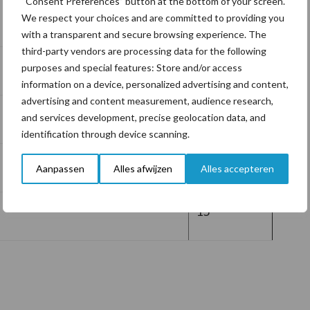
“Consent Preferences” button at the bottom of your screen.
10
We respect your choices and are committed to providing you
with a transparent and secure browsing experience. The
third-party vendors are processing data for the following
30
purposes and special features: Store and/or access
information on a device, personalized advertising and content,
advertising and content measurement, audience research,
25
and services development, precise geolocation data, and
identification through device scanning.
20
Aanpassen
Alles afwijzen
Alles accepteren
15