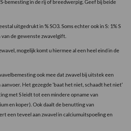
-bemesting in de rij of breedwerpig. Geef bij beide
stal uitgedrukt in % SO3. Soms echter ook in S: 1% S
en van de gewenste zwavelgift.
wavel, mogelijk komt u hiermee al een heel eind in de
wavelbemesting ook mee dat zwavel bij uitstek een
ra aanvoer. Het gezegde 'baat het niet, schaadt het niet'
ting met S leidt tot een mindere opname van
um en koper). Ook daalt de benutting van
rt een teveel aan zwavel in calciumuitspoeling en