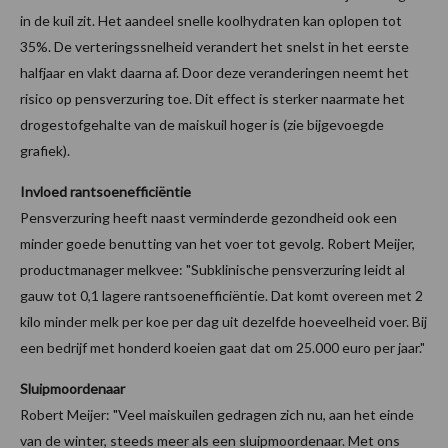
in de kuil zit. Het aandeel snelle koolhydraten kan oplopen tot
35%. De verteringssnelheid verandert het snelst in het eerste
halfjaar en vlakt daarna af. Door deze veranderingen neemt het
risico op pensverzuring toe. Dit effect is sterker naarmate het
drogestofgehalte van de maiskuil hoger is (zie bijgevoegde
grafiek).
Invloed rantsoenefficiëntie
Pensverzuring heeft naast verminderde gezondheid ook een
minder goede benutting van het voer tot gevolg. Robert Meijer,
productmanager melkvee: "Subklinische pensverzuring leidt al
gauw tot 0,1 lagere rantsoenefficiëntie. Dat komt overeen met 2
kilo minder melk per koe per dag uit dezelfde hoeveelheid voer. Bij
een bedrijf met honderd koeien gaat dat om 25.000 euro per jaar."
Sluipmoordenaar
Robert Meijer: "Veel maiskuilen gedragen zich nu, aan het einde
van de winter, steeds meer als een sluipmoordenaar. Met ons