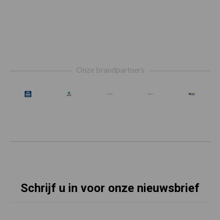
Footer
Onze brandpartners
Schrijf u in voor onze nieuwsbrief