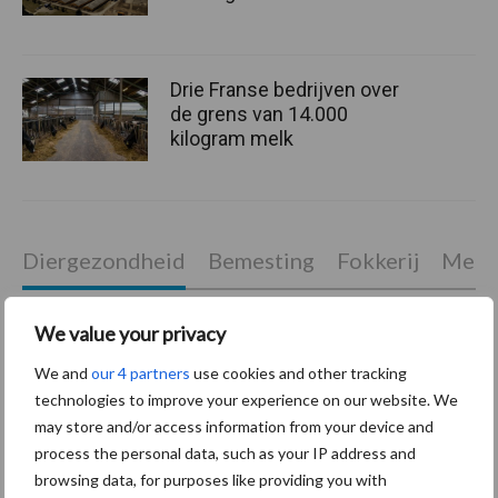
Drie Franse bedrijven over
de grens van 14.000
kilogram melk
Diergezondheid
Bemesting
Fokkerij
Melkv
We value your privacy
We and
our 4 partners
use cookies and other tracking
Mastitis
Hittestress
technologies to improve your experience on our website. We
may store and/or access information from your device and
process the personal data, such as your IP address and
browsing data, for purposes like providing you with