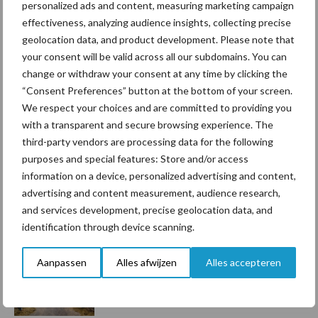
personalized ads and content, measuring marketing campaign
Toon meer
effectiveness, analyzing audience insights, collecting precise
geolocation data, and product development. Please note that
your consent will be valid across all our subdomains. You can
change or withdraw your consent at any time by clicking the
Primaire
Recent nieuws
Partner nieuws
“Consent Preferences” button at the bottom of your screen.
Sidebar
We respect your choices and are committed to providing you
with a transparent and secure browsing experience. The
6 aug
Tien praktische tips voor een
third-party vendors are processing data for the following
langere levensduur
purposes and special features: Store and/or access
information on a device, personalized advertising and content,
advertising and content measurement, audience research,
5 aug
“Vraag naar praktische
and services development, precise geolocation data, and
hygieneoplossingen is in Polen
identification through device scanning.
groter dan ooit”
Aanpassen
Alles afwijzen
Alles accepteren
5 aug
Drie Franse bedrijven over de grens
van 14.000 kilogram melk