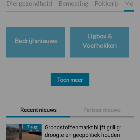
Diergezondheid
Bemesting
Fokkerij
Melkv
Ligbox &
Bedrijfsnieuws
Voerhekken
Toon meer
Primaire
Recent nieuws
Partner nieuws
Sidebar
7 aug
Grondstoffenmarkt blijft grillig:
droogte en geopolitiek houden