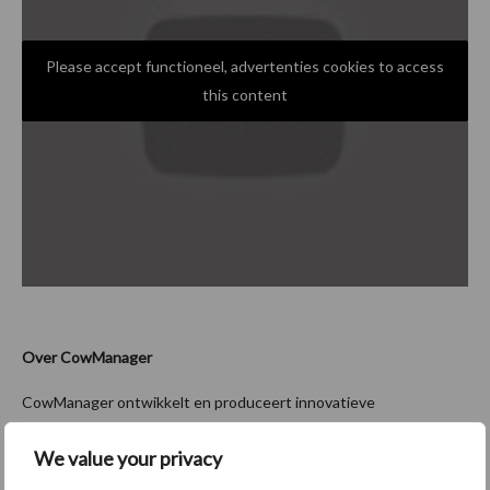
Please accept functioneel, advertenties cookies to access
this content
Over CowManager
CowManager ontwikkelt en produceert innovatieve
koemonitorings oplossingen om de productiviteit en
We value your privacy
winstgevendheid van het moderne melkveebedrijf te verbeteren.
Duizenden melkveehouders in meer dan 30 landen vertrouwen