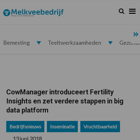
Spring
Door
Spring
Spring
naar
naar
naar
naar
Zoeken...
Zoek
Melkveebedrijf.nl
de
de
de
de
hoofdnavigatie
hoofd
eerste
voettekst
inhoud
sidebar
Bemesting
Teeltwerkzaamheden
Gezond
CowManager introduceert Fertility
Insights en zet verdere stappen in big
data platform
Bedrijfsnieuws
Inseminatie
Vruchtbaarheid
13 juni 2018