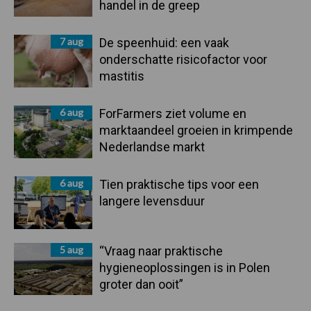
handel in de greep
7 aug
De speenhuid: een vaak
onderschatte risicofactor voor
mastitis
6 aug
ForFarmers ziet volume en
marktaandeel groeien in krimpende
Nederlandse markt
6 aug
Tien praktische tips voor een
langere levensduur
5 aug
“Vraag naar praktische
hygieneoplossingen is in Polen
groter dan ooit”