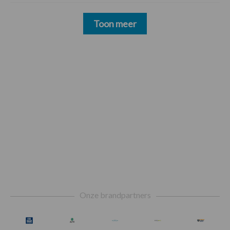
Toon meer
Footer
Onze brandpartners