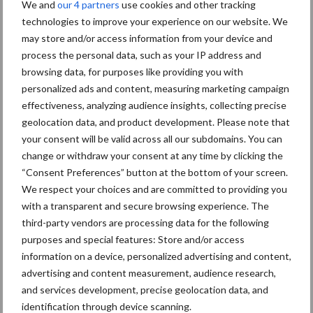
We and
our 4 partners
use cookies and other tracking
op het eenvoudig te installeren, gebruiksvriendelijke
technologies to improve your experience on our website. We
oorsensorsysteem van CowManager voor een nauwkeurige
may store and/or access information from your device and
meting van de vruchtbaarheid-, gezondheid- en voedingsstatus
process the personal data, such as your IP address and
van hun koeien. CowManager heeft een revolutie
browsing data, for purposes like providing you with
personalized ads and content, measuring marketing campaign
teweeggebracht in de wereld van koemonitoringssystemen door
effectiveness, analyzing audience insights, collecting precise
het uitvinden van de oorsensor technologie en andere
geolocation data, and product development. Please note that
baanbrekende innovaties. Ons product is gebaseerd op
your consent will be valid across all our subdomains. You can
jarenlange kennis, onderzoek aan universiteiten en testbedrijven
change or withdraw your consent at any time by clicking the
en de algehele drive om elke dag te willen verbeteren.
“Consent Preferences” button at the bottom of your screen.
CowManager wordt gedistribueerd en ondersteund door een
We respect your choices and are committed to providing you
groeiend aantal dealers over de hele wereld.
with a transparent and secure browsing experience. The
third-party vendors are processing data for the following
Bron:
CowManager
purposes and special features: Store and/or access
Aanbevolen voor jou!
information on a device, personalized advertising and content,
advertising and content measurement, audience research,
and services development, precise geolocation data, and
Grondstoffenmarkt blijft
identification through device scanning.