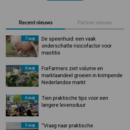
Primaire
Recent nieuws
Partner nieuws
Sidebar
7 aug
De speenhuid: een vaak
onderschatte risicofactor voor
mastitis
6 aug
ForFarmers ziet volume en
marktaandeel groeien in krimpende
Nederlandse markt
6 aug
Tien praktische tips voor een
langere levensduur
5 aug
“Vraag naar praktische