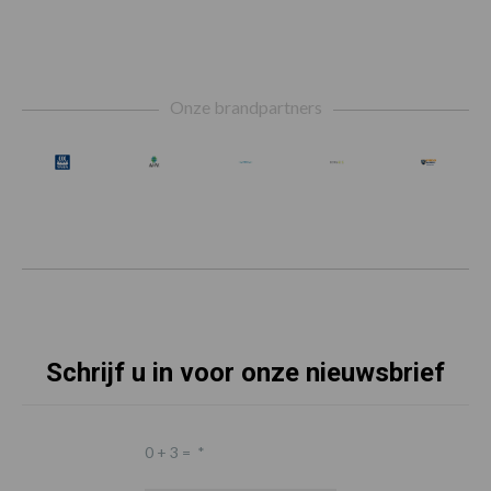
Footer
Onze brandpartners
Schrijf u in voor onze nieuwsbrief
0 + 3 =
*