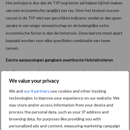
Het principe is dus dat de TIP nog beter zal helpen bij het maken
van een economische ranglijst per ras. Voor het kruisen tussen
rassen is de TIP niet een geschikte indicator omdat er dan geen
sprake is van enige verwantschap en de belangrijke extra
economische factor is dan de heterosis. Deze laatste moet apart
bepaald worden voor elke specifieke combinatie van twee
rassen.
Eerste aanpassingen gangbare zwartbonte Holsteinstieren
Als illustratie worden uit de gangbare zwartbonte populatie de
stieren met de grootste aanpassingen weergeven en ook de
We value your privacy
nieuwe top en onderkant van TIP-lijst op basis van de augustus
We and
our 4 partners
use cookies and other tracking
2018 fokwaarden. Dit is een innovatieve benadering waarvan we
technologies to improve your experience on our website. We
nu moeten zien hoe het in de praktijk uitpakt. Het kan zijn dat er
may store and/or access information from your device and
bij komende draaien nog aanpassingen nodig zijn.
process the personal data, such as your IP address and
browsing data, for purposes like providing you with
personalized ads and content, measuring marketing campaign