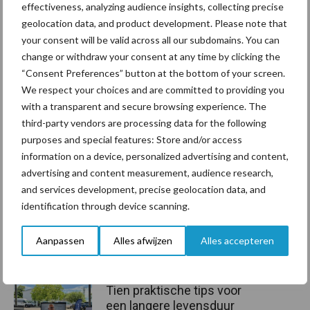
effectiveness, analyzing audience insights, collecting precise
Bron: NVO
geolocation data, and product development. Please note that
your consent will be valid across all our subdomains. You can
change or withdraw your consent at any time by clicking the
Aanbevolen voor jou!
“Consent Preferences” button at the bottom of your screen.
We respect your choices and are committed to providing you
De speenhuid: een vaak
with a transparent and secure browsing experience. The
onderschatte risicofactor
third-party vendors are processing data for the following
voor mastitis
purposes and special features: Store and/or access
information on a device, personalized advertising and content,
advertising and content measurement, audience research,
and services development, precise geolocation data, and
ForFarmers ziet volume en
identification through device scanning.
marktaandeel groeien in
krimpende Nederlandse
Aanpassen
Alles afwijzen
Alles accepteren
markt
Tien praktische tips voor
een langere levensduur