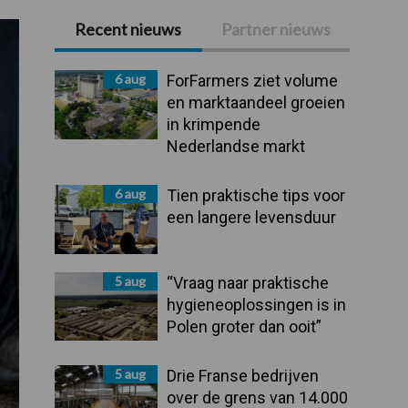
Recent nieuws
Partner nieuws
Primaire
Sidebar
6 aug
ForFarmers ziet volume
en marktaandeel groeien
in krimpende
Nederlandse markt
6 aug
Tien praktische tips voor
een langere levensduur
5 aug
“Vraag naar praktische
hygieneoplossingen is in
Polen groter dan ooit”
5 aug
Drie Franse bedrijven
over de grens van 14.000