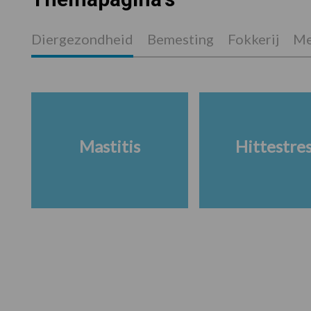
Diergezondheid
Bemesting
Fokkerij
Me
Mastitis
Hittestre