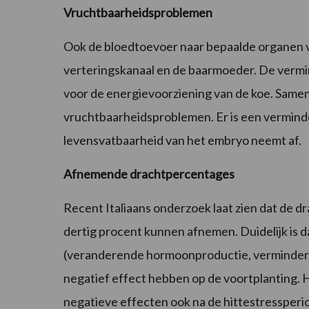
Vruchtbaarheidsproblemen
Ook de bloedtoevoer naar bepaalde organen ve
verteringskanaal en de baarmoeder. De verm
voor de energievoorziening van de koe. Same
vruchtbaarheidsproblemen. Er is een vermind
levensvatbaarheid van het embryo neemt af.
Afnemende drachtpercentages
Recent Italiaans onderzoek laat zien dat de 
dertig procent kunnen afnemen. Duidelijk is da
(veranderende hormoonproductie, verminder
negatief effect hebben op de voortplanting. H
negatieve effecten ook na de hittestressper