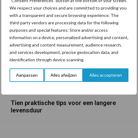
“Consent Preferences” button at the bottom of your screen.
We respect your choices and are committed to providing you
with a transparent and secure browsing experience. The
third-party vendors are processing data for the following
purposes and special features: Store and/or access
information on a device, personalized advertising and content,
advertising and content measurement, audience research,
and services development, precise geolocation data, and
identification through device scanning.
Aanpassen
Alles afwijzen
Alles accepteren
Tien praktische tips voor een langere
levensduur