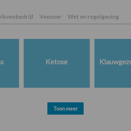
lkveebedrijf
Veevoer
Wet en regelgeving
ss
Ketose
Klauwgez
Toon meer