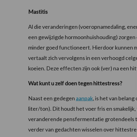
Mastitis
Al die veranderingen (voeropnamedaling, ene
een gewijzigde hormoonhuishouding) zorgen e
minder goed functioneert. Hierdoor kunnen m
vertaalt zich vervolgens in een verhoogd celge
koeien. Deze effecten zijn ook (ver) na een h
Wat kunt u zelf doen tegen hittestress?
Naast een gedegen
aanpak
, is het van belang
liter/ton). Dit houdt het voer fris en smakel
veranderende pensfermentatie grotendeels 
verder van gedachten wisselen over hittest