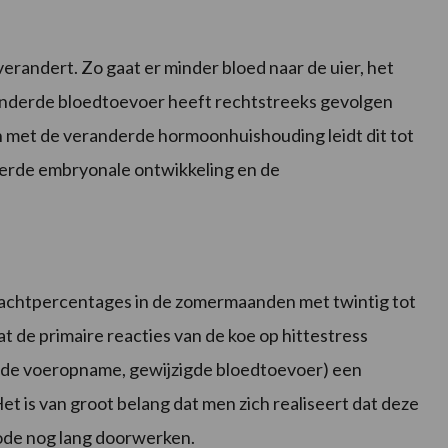
randert. Zo gaat er minder bloed naar de uier, het
inderde bloedtoevoer heeft rechtstreeks gevolgen
n met de veranderde hormoonhuishouding leidt dit tot
erde embryonale ontwikkeling en de
drachtpercentages in de zomermaanden met twintig tot
t de primaire reacties van de koe op hittestress
de voeropname, gewijzigde bloedtoevoer) een
et is van groot belang dat men zich realiseert dat deze
iode nog lang doorwerken.