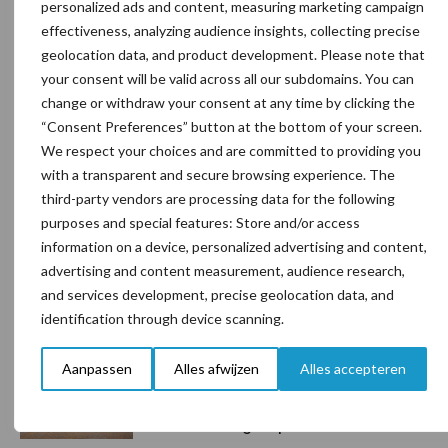
personalized ads and content, measuring marketing campaign
effectiveness, analyzing audience insights, collecting precise
geolocation data, and product development. Please note that
your consent will be valid across all our subdomains. You can
Belgisch witblauw
Droogstand
change or withdraw your consent at any time by clicking the
“Consent Preferences” button at the bottom of your screen.
We respect your choices and are committed to providing you
with a transparent and secure browsing experience. The
third-party vendors are processing data for the following
Toon meer
purposes and special features: Store and/or access
information on a device, personalized advertising and content,
advertising and content measurement, audience research,
and services development, precise geolocation data, and
Primaire
Recent nieuws
Partner nieuws
identification through device scanning.
Sidebar
Aanpassen
Alles afwijzen
Alles accepteren
7 aug
Grondstoffenmarkt blijft grillig:
droogte en geopolitiek houden
handel in de greep