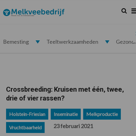
Spring
Door
Spring
Spring
naar
naar
naar
naar
Zoeken.
Zo
Melkveebedrijf.nl
de
de
de
de
hoofdnavigatie
hoofd
eerste
voettekst
inhoud
sidebar
Bemesting
Teeltwerkzaamheden
Gezond
Crossbreeding: Kruisen met één, twee,
drie of vier rassen?
Holstein-Friesian
Inseminatie
Melkproductie
23 februari 2021
Vruchtbaarheid