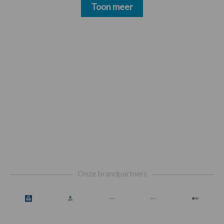
Toon meer
Footer
Onze brandpartners