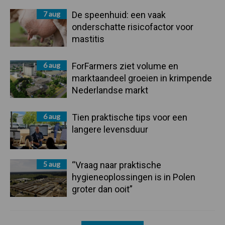
7 aug
De speenhuid: een vaak
onderschatte risicofactor voor
mastitis
6 aug
ForFarmers ziet volume en
marktaandeel groeien in krimpende
Nederlandse markt
6 aug
Tien praktische tips voor een
langere levensduur
5 aug
“Vraag naar praktische
hygieneoplossingen is in Polen
groter dan ooit”