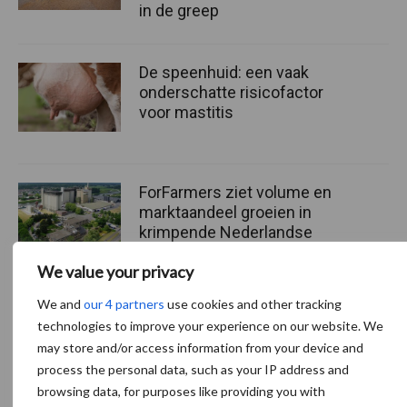
in de greep
De speenhuid: een vaak
onderschatte risicofactor
voor mastitis
ForFarmers ziet volume en
marktaandeel groeien in
krimpende Nederlandse
markt
We value your privacy
We and
our 4 partners
use cookies and other tracking
technologies to improve your experience on our website. We
Themapagina's
may store and/or access information from your device and
process the personal data, such as your IP address and
Diergezondheid
Bemesting
Fokkerij
Melkv
browsing data, for purposes like providing you with