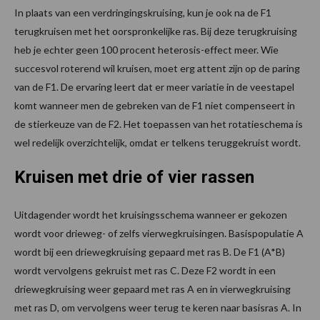
In plaats van een verdringingskruising, kun je ook na de F1
terugkruisen met het oorspronkelijke ras. Bij deze terugkruising
heb je echter geen 100 procent heterosis-effect meer. Wie
succesvol roterend wil kruisen, moet erg attent zijn op de paring
van de F1. De ervaring leert dat er meer variatie in de veestapel
komt wanneer men de gebreken van de F1 niet compenseert in
de stierkeuze van de F2. Het toepassen van het rotatieschema is
wel redelijk overzichtelijk, omdat er telkens teruggekruist wordt.
Kruisen met drie of vier rassen
Uitdagender wordt het kruisingsschema wanneer er gekozen
wordt voor drieweg- of zelfs vierwegkruisingen. Basispopulatie A
wordt bij een driewegkruising gepaard met ras B. De F1 (A*B)
wordt vervolgens gekruist met ras C. Deze F2 wordt in een
driewegkruising weer gepaard met ras A en in vierwegkruising
met ras D, om vervolgens weer terug te keren naar basisras A. In