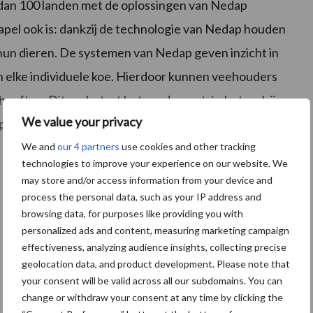
an 100 landen met de oplossingen van Nedap
el ook is: dankzij de technologie van Nedap houden
hun dieren. De systemen van Nedap geven inzicht in
n elke individuele koe. Hierdoor kunnen veehouders
ehoeften. Dit verbetert het rendement én het welzijn
We value your privacy
ap Livestock Management ook wereldwijd actief in de
We and
our 4 partners
use cookies and other tracking
technologies to improve your experience on our website. We
may store and/or access information from your device and
process the personal data, such as your IP address and
browsing data, for purposes like providing you with
personalized ads and content, measuring marketing campaign
effectiveness, analyzing audience insights, collecting precise
geolocation data, and product development. Please note that
your consent will be valid across all our subdomains. You can
change or withdraw your consent at any time by clicking the