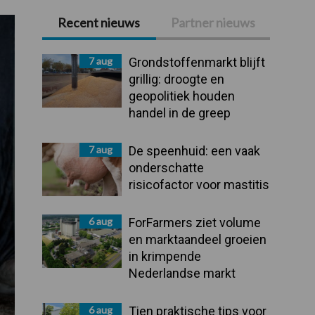
Recent nieuws
Partner nieuws
Primaire
Sidebar
7 aug
Grondstoffenmarkt blijft
grillig: droogte en
geopolitiek houden
handel in de greep
7 aug
De speenhuid: een vaak
onderschatte
risicofactor voor mastitis
6 aug
ForFarmers ziet volume
en marktaandeel groeien
in krimpende
Nederlandse markt
6 aug
Tien praktische tips voor