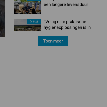
een langere levensduur
5 aug
“Vraag naar praktische
hygieneoplossingen is in
Polen groter dan ooit”
Toon meer