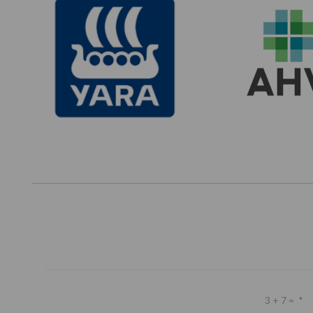
3 + 7 =
*