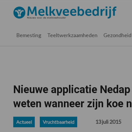
Spring
Door
Spring
Spring
naar
naar
naar
naar
Melkveebedrijf.nl
de
de
de
de
hoofdnavigatie
hoofd
eerste
voettekst
inhoud
sidebar
Bemesting
Teeltwerkzaamheden
Gezondheid
Nieuwe applicatie Nedap 
weten wanneer zijn koe n
13 juli 2015
Actueel
Vruchtbaarheid