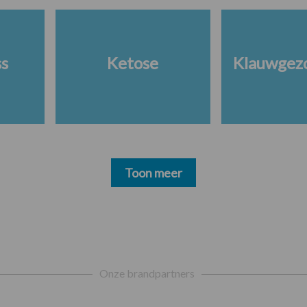
ss
Ketose
Klauwgez
Toon meer
Onze brandpartners