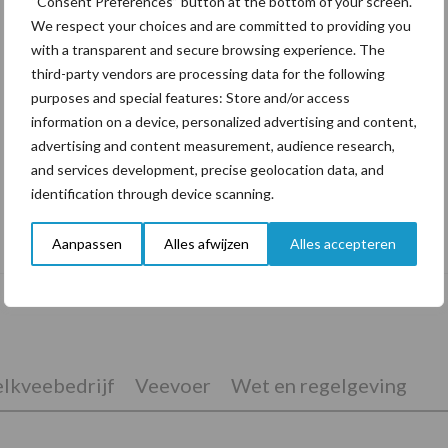
“Consent Preferences” button at the bottom of your screen.
We respect your choices and are committed to providing you
with a transparent and secure browsing experience. The
third-party vendors are processing data for the following
purposes and special features: Store and/or access
information on a device, personalized advertising and content,
advertising and content measurement, audience research,
and services development, precise geolocation data, and
identification through device scanning.
De speenhuid: een vaak onderschatte
risicofactor voor mastitis
Aanpassen
Alles afwijzen
Alles accepteren
lkveebedrijf
Veevoer
Wet en regelgeving