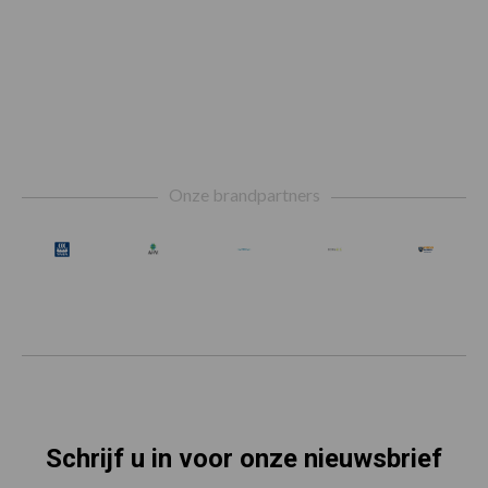
Footer
Onze brandpartners
Schrijf u in voor onze nieuwsbrief