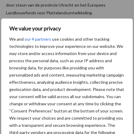
door steun van de provincie Utrecht en het Europees
Landbouwfonds voor Plattelandsontwikkeling.
Bron:
DLV Advies
We value your privacy
We and
our 4 partners
use cookies and other tracking
technologies to improve your experience on our website. We
Aanbevolen voor jou!
may store and/or access information from your device and
process the personal data, such as your IP address and
Grondstoffenmarkt blijft
browsing data, for purposes like providing you with
grillig: droogte en
personalized ads and content, measuring marketing campaign
geopolitiek houden handel
effectiveness, analyzing audience insights, collecting precise
in de greep
geolocation data, and product development. Please note that
your consent will be valid across all our subdomains. You can
change or withdraw your consent at any time by clicking the
De speenhuid: een vaak
“Consent Preferences” button at the bottom of your screen.
onderschatte risicofactor
We respect your choices and are committed to providing you
voor mastitis
with a transparent and secure browsing experience. The
third-party vendors are processing data for the following