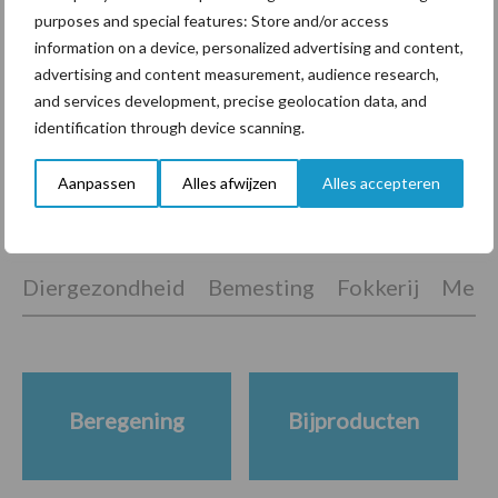
purposes and special features: Store and/or access
ForFarmers ziet volume en
information on a device, personalized advertising and content,
marktaandeel groeien in
advertising and content measurement, audience research,
krimpende Nederlandse
and services development, precise geolocation data, and
markt
identification through device scanning.
Aanpassen
Alles afwijzen
Alles accepteren
Themapagina's
Diergezondheid
Bemesting
Fokkerij
Melkv
Beregening
Bijproducten