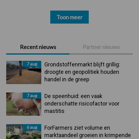
Toon meer
Primaire
Recent nieuws
Partner nieuws
Sidebar
7 aug
Grondstoffenmarkt blijft grillig:
droogte en geopolitiek houden
handel in de greep
7 aug
De speenhuid: een vaak
onderschatte risicofactor voor
mastitis
6 aug
ForFarmers ziet volume en
marktaandeel groeien in krimpende