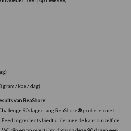
e invloeden heeft op melkvee;
ag)
 gram / koe / dag)
 Results van ReaShure
 Challenge 90 dagen lang
ReaShure
®
proberen met
a Feed Ingredients biedt u hiermee de kans om zelf de
. Wij zijn ervan overtuigd dat u na deze 90 dagen een