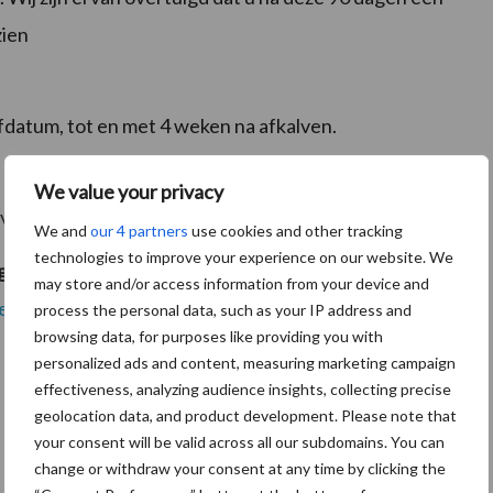
zien
.
datum, tot en met 4 weken na afkalven.
We value your privacy
 voorafgaand aan de lammerperiode.
We and
our 4 partners
use cookies and other tracking
technologies to improve your experience on our website. We
ge kunt u vinden op onze website
may store and/or access information from your device and
e.html
.
Ook kunt u gerust contact met ons opnemen
process the personal data, such as your IP address and
browsing data, for purposes like providing you with
personalized ads and content, measuring marketing campaign
effectiveness, analyzing audience insights, collecting precise
geolocation data, and product development. Please note that
your consent will be valid across all our subdomains. You can
change or withdraw your consent at any time by clicking the