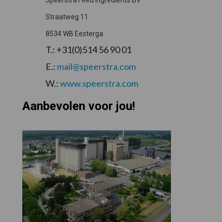
Speerstra Feed Ingredients BV
Straatweg 11
8534 WB Eesterga
T.: +31(0)514 56 90 01
E.:
mail@speerstra.com
W.:
www.speerstra.com
Aanbevolen voor jou!