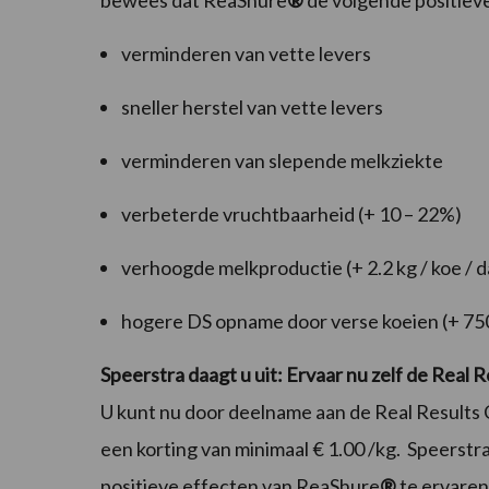
bewees dat
ReaShure
®
de volgende positiev
verminderen van vette levers
sneller herstel van vette levers
verminderen van slepende melkziekte
verbeterde vruchtbaarheid (+ 10 – 22%)
verhoogde melkproductie (+ 2.2 kg / koe / d
hogere DS opname door verse koeien (+ 750
Speerstra daagt u uit: Ervaar nu zelf de Real
U kunt nu door deelname aan de Real Results
een korting van minimaal € 1.00 /kg. Speerstr
positieve effecten van
ReaShure
®
te ervaren