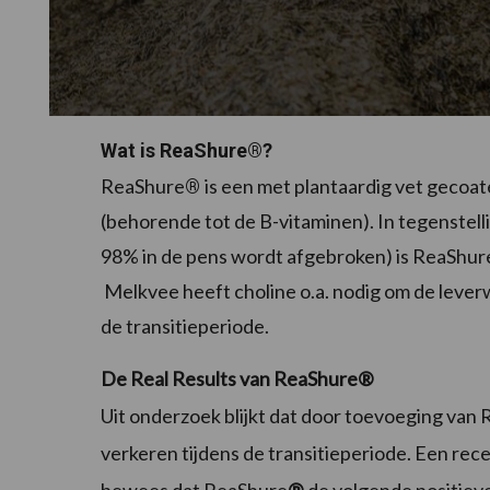
Wat is ReaShure®?
ReaShure
is een met plantaardig vet gecoat
®
(behorende tot de B-vitaminen). In tegenstell
98% in de pens wordt afgebroken) is
ReaShur
Melkvee heeft choline o.a. nodig om de lever
de transitieperiode.
De Real Results van ReaShure
®
Uit onderzoek blijkt dat door toevoeging van
verkeren tijdens de transitieperiode. Een re