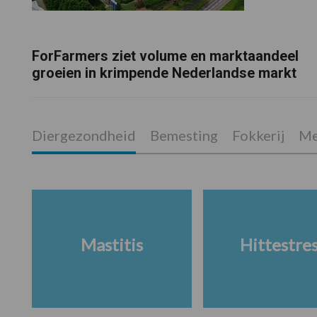
ForFarmers ziet volume en marktaandeel
groeien in krimpende Nederlandse markt
Diergezondheid
Bemesting
Fokkerij
Me
Mastitis
Hittestre