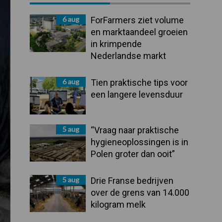
Sidebar
6 aug
ForFarmers ziet volume
en marktaandeel groeien
in krimpende
Nederlandse markt
6 aug
Tien praktische tips voor
een langere levensduur
5 aug
“Vraag naar praktische
hygieneoplossingen is in
Polen groter dan ooit”
5 aug
Drie Franse bedrijven
over de grens van 14.000
kilogram melk