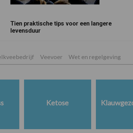
Tien praktische tips voor een langere
levensduur
lkveebedrijf
Veevoer
Wet en regelgeving
ss
Ketose
Klauwgez