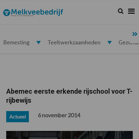
Spring
Door
Spring
Spring
naar
naar
naar
naar
Zoeken...
Zoek
Melkveebedrijf.nl
de
de
de
de
hoofdnavigatie
hoofd
eerste
voettekst
inhoud
sidebar
Bemesting
Teeltwerkzaamheden
Gezond
Abemec eerste erkende rijschool voor T-
rijbewijs
6 november 2014
Actueel