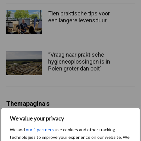
Tien praktische tips voor
een langere levensduur
“Vraag naar praktische
hygieneoplossingen is in
Polen groter dan ooit”
Themapagina's
We value your privacy
Diergezondheid
Bemesting
Fokkerij
Melkv
We and
our 4 partners
use cookies and other tracking
technologies to improve your experience on our website. We