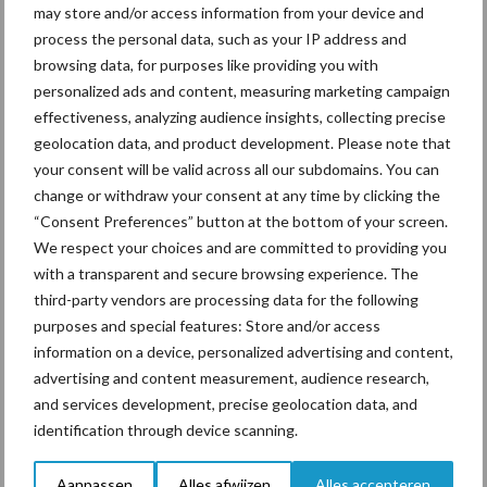
may store and/or access information from your device and
process the personal data, such as your IP address and
Mastitis
Hittestress
browsing data, for purposes like providing you with
personalized ads and content, measuring marketing campaign
effectiveness, analyzing audience insights, collecting precise
geolocation data, and product development. Please note that
your consent will be valid across all our subdomains. You can
change or withdraw your consent at any time by clicking the
Toon meer
“Consent Preferences” button at the bottom of your screen.
We respect your choices and are committed to providing you
with a transparent and secure browsing experience. The
Primaire
third-party vendors are processing data for the following
Recent nieuws
Partner nieuws
purposes and special features: Store and/or access
Sidebar
information on a device, personalized advertising and content,
6 aug
ForFarmers ziet volume en
advertising and content measurement, audience research,
marktaandeel groeien in krimpende
and services development, precise geolocation data, and
Nederlandse markt
identification through device scanning.
6 aug
Tien praktische tips voor een
Aanpassen
Alles afwijzen
Alles accepteren