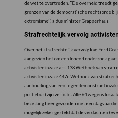
de wet te overtreden. "De overheid treedt ge
grenzen van de democratische rechtsorde blijf
extremisme’’, aldus minister Grapperhaus.
Strafrechtelijk vervolg activisten
Over het strafrechtelijk vervolg kan Ferd Gr
aangezien het om een lopend onderzoek gaat. 
activisten inzake art. 138 Wetboek van straf
activisten inzake 447e Wetboek van strafrecht
aanhouding van een tegendemonstrant inzake 
politiebus) zijn verricht. Alle 64 wegens loka
bezetting heengezonden met een dagvaarding d
mogelijk zeker gesteld dat de verdachten (ev