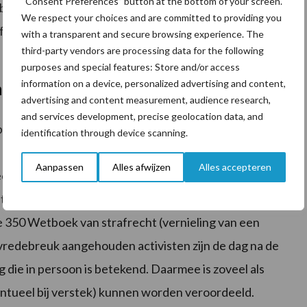
“Consent Preferences” button at the bottom of your screen.
balanceerd op tegen activisme, zolang dit binnen de
We respect your choices and are committed to providing you
t, maar treedt hard op indien sprake is van
with a transparent and secure browsing experience. The
third-party vendors are processing data for the following
purposes and special features: Store and/or access
information on a device, personalized advertising and content,
 in Boxtel
advertising and content measurement, audience research,
and services development, precise geolocation data, and
apperhaus inhoudelijk weinig mededelingen doen,
identification through device scanning.
Feitelijk kan hij melden dat er 64 aanhoudingen van
Aanpassen
Alles afwijzen
Alles accepteren
recht (lokaalvredebreuk), 12 aanhoudingen van
 (niet kunnen tonen identiteitsbewijs) en één
350 Wetboek van strafrecht (vernieling van een
alvredebreuk aangehouden activisten zijn de dag na de
ie in persoon is betekend. Daarmee is zoveel als
entueel bij verstek) kunnen worden veroordeeld.