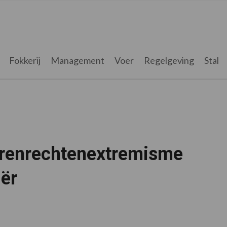
Fokkerij
Management
Voer
Regelgeving
Stal
erenrechtenextremisme
iër