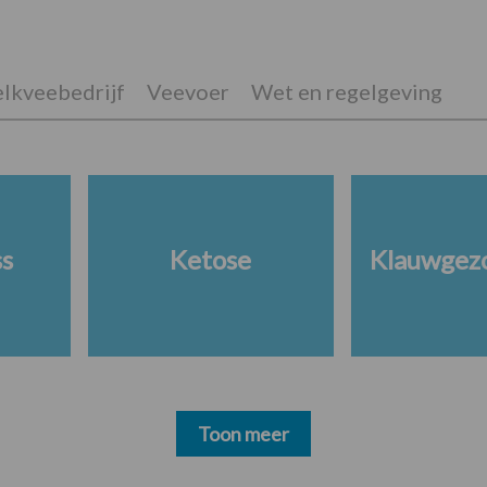
lkveebedrijf
Veevoer
Wet en regelgeving
ss
Ketose
Klauwgez
Toon meer