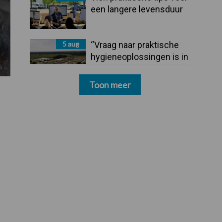
een langere levensduur
5 aug
“Vraag naar praktische
hygieneoplossingen is in
Polen groter dan ooit”
Toon meer