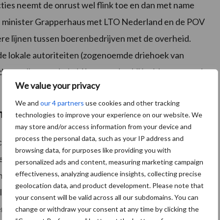
ies neemt de onrust wel flink toe en dan met name
 minister Grapperhaus met LTO Nederland en de POV
re lijnen tussen boerenbedrijven met de overheid.
 de lokale autoriteiten (zogenoemde driehoek van
dat sneller geschakeld kan worden bij incidenten rond
We value your privacy
We and
our 4 partners
use cookies and other tracking
sme
technologies to improve your experience on our website. We
may store and/or access information from your device and
process the personal data, such as your IP address and
nrechtenactivisme. Mogelijke signalen worden hiermee
browsing data, for purposes like providing you with
beeld Terrorisme Nederland (DTN) wordt structureel
personalized ads and content, measuring marketing campaign
effectiveness, analyzing audience insights, collecting precise
llende vormen van radicalisering, extremisme en
geolocation data, and product development. Please note that
land voornamelijk sprake van activisme. De
your consent will be valid across all our subdomains. You can
erken als extremisme, nu personen bereid zijn geweest
change or withdraw your consent at any time by clicking the