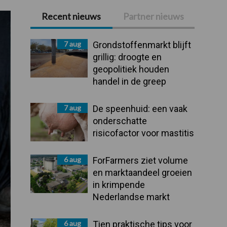
Recent nieuws
Partner nieuws
Primaire
Sidebar
7 aug
Grondstoffenmarkt blijft
grillig: droogte en
geopolitiek houden
handel in de greep
7 aug
De speenhuid: een vaak
onderschatte
risicofactor voor mastitis
6 aug
ForFarmers ziet volume
en marktaandeel groeien
in krimpende
Nederlandse markt
6 aug
Tien praktische tips voor