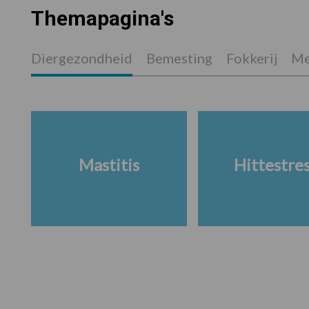
Themapagina's
Diergezondheid
Bemesting
Fokkerij
Me
Mastitis
Hittestre