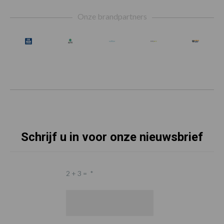
Footer
Onze brandpartners
Schrijf u in voor onze nieuwsbrief
2 + 3 =
*