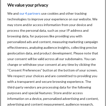
Aanbevolen voor jou!
We value your privacy
We and
our 4 partners
use cookies and other tracking
Grondstoffenmarkt blijft
technologies to improve your experience on our website. We
grillig: droogte en
may store and/or access information from your device and
geopolitiek houden handel
process the personal data, such as your IP address and
in de greep
browsing data, for purposes like providing you with
personalized ads and content, measuring marketing campaign
effectiveness, analyzing audience insights, collecting precise
De speenhuid: een vaak
geolocation data, and product development. Please note that
onderschatte risicofactor
your consent will be valid across all our subdomains. You can
voor mastitis
change or withdraw your consent at any time by clicking the
“Consent Preferences” button at the bottom of your screen.
We respect your choices and are committed to providing you
ForFarmers ziet volume en
with a transparent and secure browsing experience. The
marktaandeel groeien in
third-party vendors are processing data for the following
krimpende Nederlandse
purposes and special features: Store and/or access
markt
information on a device, personalized advertising and content,
advertising and content measurement, audience research,