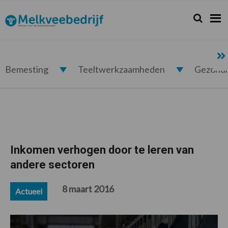
Spring
Door
Spring
Spring
naar
naar
naar
naar
Zoeken...
Zoek
Melkveebedrijf.nl
de
de
de
de
hoofdnavigatie
hoofd
eerste
voettekst
inhoud
sidebar
Bemesting
Teeltwerkzaamheden
Gezond
Inkomen verhogen door te leren van
andere sectoren
8 maart 2016
Actueel