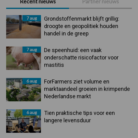
Recent nieuws
Partner nieuws
Sidebar
7 aug
Grondstoffenmarkt blijft grillig:
droogte en geopolitiek houden
handel in de greep
7 aug
De speenhuid: een vaak
onderschatte risicofactor voor
mastitis
6 aug
ForFarmers ziet volume en
marktaandeel groeien in krimpende
Nederlandse markt
6 aug
Tien praktische tips voor een
langere levensduur