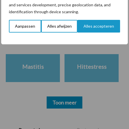
and services development, precise geolocation data, and
identification through device scanning.
Themapagina's
Aanpassen
Alles afwijzen
Alles accepteren
Diergezondheid
Bemesting
Fokkerij
Melkv
Mastitis
Hittestress
Toon meer
Primaire