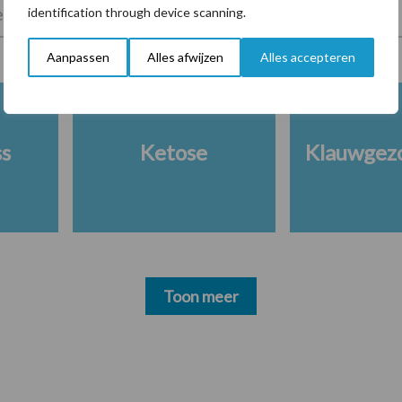
lkveebedrijf
Veevoer
Wet en regelgeving
identification through device scanning.
Aanpassen
Alles afwijzen
Alles accepteren
ss
Ketose
Klauwgez
Toon meer