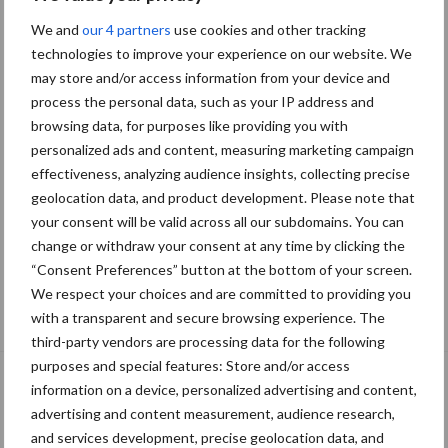
We and
our 4 partners
use cookies and other tracking
technologies to improve your experience on our website. We
may store and/or access information from your device and
process the personal data, such as your IP address and
browsing data, for purposes like providing you with
personalized ads and content, measuring marketing campaign
effectiveness, analyzing audience insights, collecting precise
geolocation data, and product development. Please note that
your consent will be valid across all our subdomains. You can
change or withdraw your consent at any time by clicking the
“Consent Preferences” button at the bottom of your screen.
“Vraag naar praktische
We respect your choices and are committed to providing you
hygieneoplossingen is in Polen groter
with a transparent and secure browsing experience. The
dan ooit”
third-party vendors are processing data for the following
purposes and special features: Store and/or access
information on a device, personalized advertising and content,
advertising and content measurement, audience research,
and services development, precise geolocation data, and