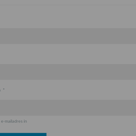
s
*
 e-mailadres in