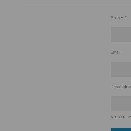
9 + 6 =
*
Email
E-mailadre
Vul hier uw