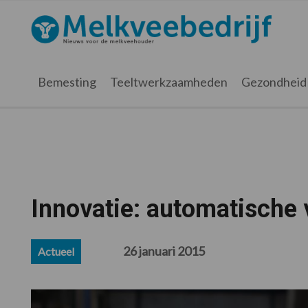
Spring
Door
Spring
Spring
naar
naar
naar
naar
Melkveebedrijf.nl
de
de
de
de
hoofdnavigatie
hoofd
eerste
voettekst
inhoud
sidebar
Bemesting
Teeltwerkzaamheden
Gezondheid
Innovatie: automatische
26 januari 2015
Actueel