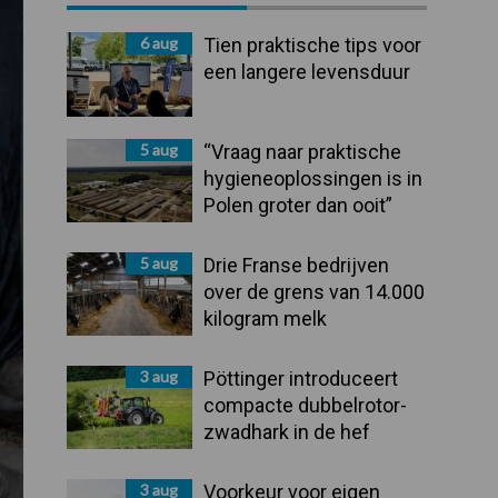
Sidebar
6 aug
Tien praktische tips voor
een langere levensduur
5 aug
“Vraag naar praktische
hygieneoplossingen is in
Polen groter dan ooit”
5 aug
Drie Franse bedrijven
over de grens van 14.000
kilogram melk
3 aug
Pöttinger introduceert
compacte dubbelrotor-
zwadhark in de hef
3 aug
Voorkeur voor eigen