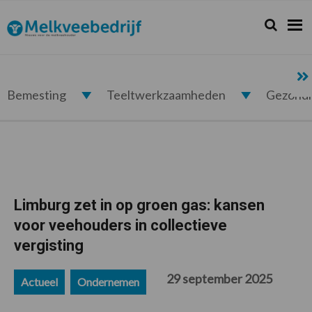
Spring
Door
Spring
Spring
naar
naar
naar
naar
Zoeken...
Zoek
Melkveebedrijf.nl
de
de
de
de
hoofdnavigatie
hoofd
eerste
voettekst
inhoud
sidebar
Bemesting
Teeltwerkzaamheden
Gezond
Limburg zet in op groen gas: kansen
voor veehouders in collectieve
vergisting
29 september 2025
Actueel
Ondernemen