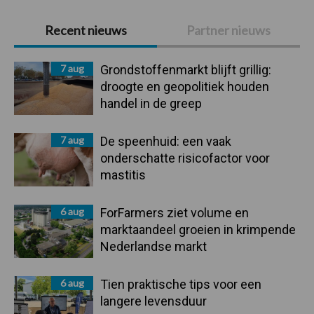
Primaire
Recent nieuws
Partner nieuws
Sidebar
7 aug
Grondstoffenmarkt blijft grillig:
droogte en geopolitiek houden
handel in de greep
7 aug
De speenhuid: een vaak
onderschatte risicofactor voor
mastitis
6 aug
ForFarmers ziet volume en
marktaandeel groeien in krimpende
Nederlandse markt
6 aug
Tien praktische tips voor een
langere levensduur