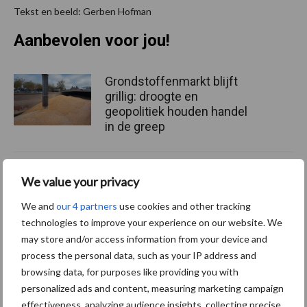
Tekst en beeld: Gerben Hofman
Aanbevolen voor jou!
Grondstoffenmarkt blijft
grillig: droogte en
geopolitiek houden handel
in de greep
De speenhuid: een vaak
We value your privacy
onderschatte risicofactor
voor mastitis
We and
our 4 partners
use cookies and other tracking
technologies to improve your experience on our website. We
may store and/or access information from your device and
process the personal data, such as your IP address and
ForFarmers ziet volume en
browsing data, for purposes like providing you with
marktaandeel groeien in
personalized ads and content, measuring marketing campaign
krimpende Nederlandse
effectiveness, analyzing audience insights, collecting precise