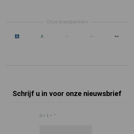
Footer
Onze brandpartners
Schrijf u in voor onze nieuwsbrief
0 + 1 =
*