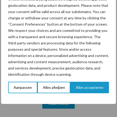
markt
geolocation data, and product development. Please note that
your consent will be valid across all our subdomains. You can
change or withdraw your consent at any time by clicking the
Themapagina's
“Consent Preferences” button at the bottom of your screen.
We respect your choices and are committed to providing you
with a transparent and secure browsing experience. The
Diergezondheid
Bemesting
Fokkerij
Melkv
third-party vendors are processing data for the following
purposes and special features: Store and/or access
information on a device, personalized advertising and content,
advertising and content measurement, audience research,
and services development, precise geolocation data, and
Mastitis
Hittestress
identification through device scanning.
Aanpassen
Alles afwijzen
Alles accepteren
Toon meer