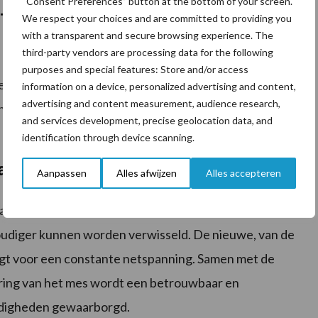
“Consent Preferences” button at the bottom of your screen.
Y persdrukregeling met zachte kern
We respect your choices and are committed to providing you
with a transparent and secure browsing experience. The
third-party vendors are processing data for the following
n Metz-Woippy bij de ontwikkeling van de nieuwe
purposes and special features: Store and/or access
eling. Dit systeem bestaat nu uit een nieuw
information on a device, personalized advertising and content,
advertising and content measurement, audience research,
dingen voor beide spanarmen. Hierdoor kunnen zowel
and services development, precise geolocation data, and
 onafhankelijk worden uitgevoerd.
identification through device scanning.
anten nu standaard
Aanpassen
Alles afwijzen
Alles accepteren
at de netrol 25 cm lager is aangebracht dan bij eerdere
voudiger kunnen worden verwisseld. De nieuwe, van de
rgt voor een constante netspanning. Samen met de
ring van het mes wordt een betrouwbaar en
andigheden gewaarborgd.