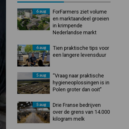
Sidebar
6 aug
ForFarmers ziet volume
en marktaandeel groeien
in krimpende
Nederlandse markt
6 aug
Tien praktische tips voor
een langere levensduur
5 aug
“Vraag naar praktische
hygieneoplossingen is in
Polen groter dan ooit”
5 aug
Drie Franse bedrijven
over de grens van 14.000
kilogram melk