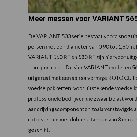
Meer messen voor VARIANT 565
De VARIANT 500 serie bestaat vooralsnog ui
persen met een diameter van 0,90 tot 1,60 m.
VARIANT 560 RF en 580 RF zijn hiervoor uit
transportrotor. De vier VARIANT modellen 560
uitgerust met een spiraalvormige ROTO CUT sn
voedselpakketten, voor uitstekende voedselk
professionele bedrijven die zwaar belast wo
aandrijvingscomponenten zoals verstevigde aa
rotorsterren met dubbele tanden van 8 mm en 
geschikt.