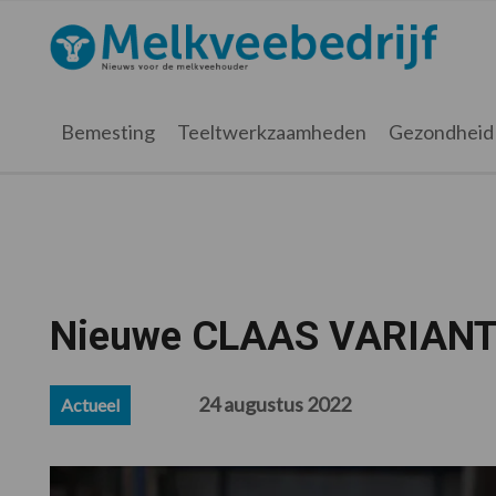
Spring
Door
Spring
Spring
naar
naar
naar
naar
Melkveebedrijf.nl
de
de
de
de
hoofdnavigatie
hoofd
eerste
voettekst
inhoud
sidebar
Bemesting
Teeltwerkzaamheden
Gezondheid
Nieuwe CLAAS VARIANT
24 augustus 2022
Actueel