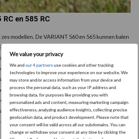
 RC en 585 RC
t zes modellen. De VARIANT 560 en 565 kunnen balen
 Bij de VARIANT 580 en 585 bedraagt dit 1,80 m. De
We value your privacy
gerust met een spiraalvormige ROTO FEED
We and
our 4 partners
use cookies and other tracking
, 565, 580 en 585 in RC-uitvoering daarentegen zijn
technologies to improve your experience on our website. We
ijrotor met vier rotorsterren voor kleine
may store and/or access information from your device and
process the personal data, such as your IP address and
waliteit en compact geperste balen. Voor
browsing data, for purposes like providing you with
rden zijn de VARIANT 565 RC en 585 RC met HD
personalized ads and content, measuring marketing campaign
ndrijfkettingen, een krachtige snijrotor met
effectiveness, analyzing audience insights, collecting precise
geolocation data, and product development. Please note that
uitgebreide beveiliging van de messen bij uitstek
your consent will be valid across all our subdomains. You can
change or withdraw your consent at any time by clicking the