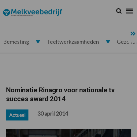
Spring
Door
Spring
Spring
naar
naar
naar
naar
Zoeken...
Zoek
Melkveebedrijf.nl
de
de
de
de
hoofdnavigatie
hoofd
eerste
voettekst
inhoud
sidebar
Bemesting
Teeltwerkzaamheden
Gezond
Nominatie Rinagro voor nationale tv
succes award 2014
30 april 2014
Actueel