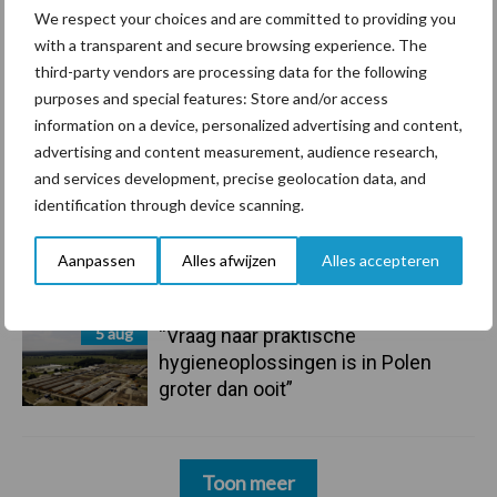
7 aug
De speenhuid: een vaak
We respect your choices and are committed to providing you
onderschatte risicofactor voor
with a transparent and secure browsing experience. The
mastitis
third-party vendors are processing data for the following
purposes and special features: Store and/or access
6 aug
ForFarmers ziet volume en
information on a device, personalized advertising and content,
marktaandeel groeien in krimpende
advertising and content measurement, audience research,
Nederlandse markt
and services development, precise geolocation data, and
identification through device scanning.
6 aug
Tien praktische tips voor een
langere levensduur
Aanpassen
Alles afwijzen
Alles accepteren
5 aug
“Vraag naar praktische
hygieneoplossingen is in Polen
groter dan ooit”
Toon meer