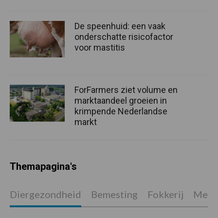
De speenhuid: een vaak
onderschatte risicofactor
voor mastitis
ForFarmers ziet volume en
marktaandeel groeien in
krimpende Nederlandse
markt
Themapagina's
Diergezondheid
Bemesting
Fokkerij
Melkv