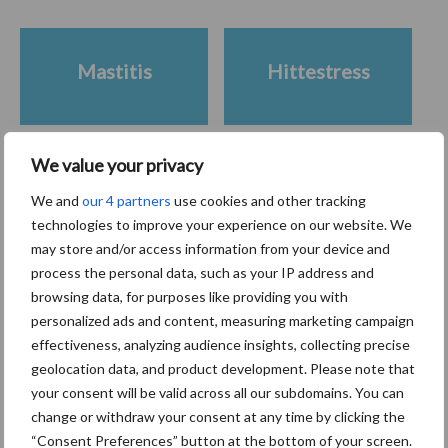
Mastitis
Hittestress
We value your privacy
Toon meer
We and
our 4 partners
use cookies and other tracking
technologies to improve your experience on our website. We
may store and/or access information from your device and
process the personal data, such as your IP address and
Primaire
Recent nieuws
Partner nieuws
browsing data, for purposes like providing you with
Sidebar
personalized ads and content, measuring marketing campaign
effectiveness, analyzing audience insights, collecting precise
7 aug
Grondstoffenmarkt blijft grillig:
geolocation data, and product development. Please note that
droogte en geopolitiek houden
your consent will be valid across all our subdomains. You can
handel in de greep
change or withdraw your consent at any time by clicking the
“Consent Preferences” button at the bottom of your screen.