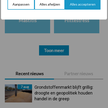
Aanpassen
Alles afwijzen
Alles accepteren
Mastitis
Hittestress
Toon meer
Primaire
Recent nieuws
Partner nieuws
Sidebar
7 aug
Grondstoffenmarkt blijft grillig:
droogte en geopolitiek houden
handel in de greep