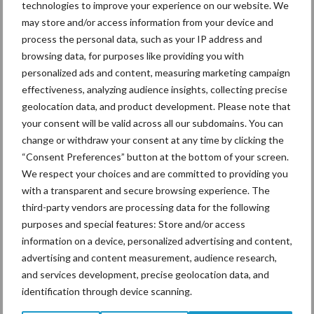
technologies to improve your experience on our website. We
may store and/or access information from your device and
process the personal data, such as your IP address and
De speenhuid: een vaak
browsing data, for purposes like providing you with
onderschatte risicofactor
personalized ads and content, measuring marketing campaign
voor mastitis
effectiveness, analyzing audience insights, collecting precise
geolocation data, and product development. Please note that
your consent will be valid across all our subdomains. You can
ForFarmers ziet volume en
change or withdraw your consent at any time by clicking the
marktaandeel groeien in
“Consent Preferences” button at the bottom of your screen.
krimpende Nederlandse
We respect your choices and are committed to providing you
markt
with a transparent and secure browsing experience. The
third-party vendors are processing data for the following
purposes and special features: Store and/or access
information on a device, personalized advertising and content,
Themapagina's
advertising and content measurement, audience research,
and services development, precise geolocation data, and
Diergezondheid
Bemesting
Fokkerij
Melkv
identification through device scanning.