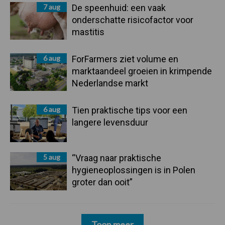
7 aug
De speenhuid: een vaak
onderschatte risicofactor voor
mastitis
6 aug
ForFarmers ziet volume en
marktaandeel groeien in krimpende
Nederlandse markt
6 aug
Tien praktische tips voor een
langere levensduur
5 aug
“Vraag naar praktische
hygieneoplossingen is in Polen
groter dan ooit”
Toon meer