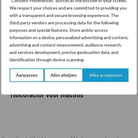
“Consent Preferences” button at the bottom of your screen.
We respect your choices and are committed to providing you
with a transparent and secure browsing experience. The
third-party vendors are processing data for the following
purposes and special features: Store and/or access
information on a device, personalized advertising and content,
advertising and content measurement, audience research,
and services development, precise geolocation data, and
identification through device scanning.
Aanpassen
Alles afwijzen
Alles accepteren
De speenhuid: een vaak onderschatte
risicofactor voor mastitis