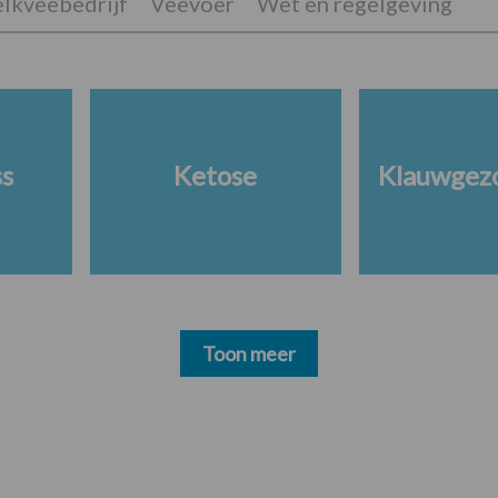
lkveebedrijf
Veevoer
Wet en regelgeving
ss
Ketose
Klauwgez
Toon meer