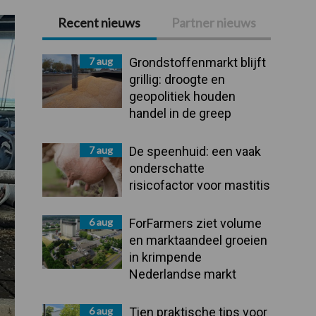
Recent nieuws
Partner nieuws
Primaire
Sidebar
7 aug
Grondstoffenmarkt blijft
grillig: droogte en
geopolitiek houden
handel in de greep
7 aug
De speenhuid: een vaak
onderschatte
risicofactor voor mastitis
6 aug
ForFarmers ziet volume
en marktaandeel groeien
in krimpende
Nederlandse markt
6 aug
Tien praktische tips voor