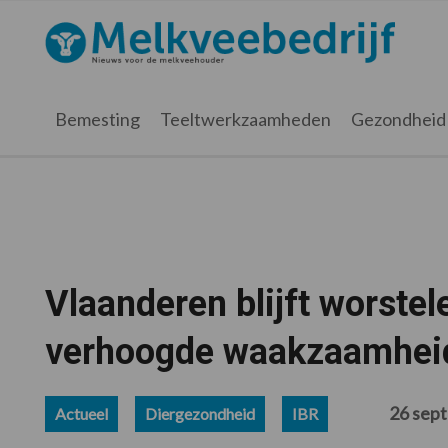
Spring
Door
Spring
Spring
naar
naar
naar
naar
Melkveebedrijf.nl
de
de
de
de
hoofdnavigatie
hoofd
eerste
voettekst
inhoud
sidebar
Bemesting
Teeltwerkzaamheden
Gezondheid
Vlaanderen blijft worstel
verhoogde waakzaamhei
26 sep
Actueel
Diergezondheid
IBR