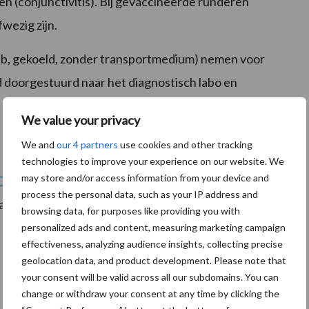
en (conjunctivitis). Bij gevaccineerde runderen
wezig zijn.
b, gekoeld, zonder transportmedium) nemen voor
 doorgestuurd naar het diagnostisch labo en
We value your privacy
We and
our 4 partners
use cookies and other tracking
technologies to improve your experience on our website. We
may store and/or access information from your device and
DGZ
de komende weken met een gerichte
process the personal data, such as your IP address and
 tankmelk, met ondersteuning van het Sanitair Fonds.
browsing data, for purposes like providing you with
personalized ads and content, measuring marketing campaign
effectiveness, analyzing audience insights, collecting precise
geolocation data, and product development. Please note that
your consent will be valid across all our subdomains. You can
change or withdraw your consent at any time by clicking the