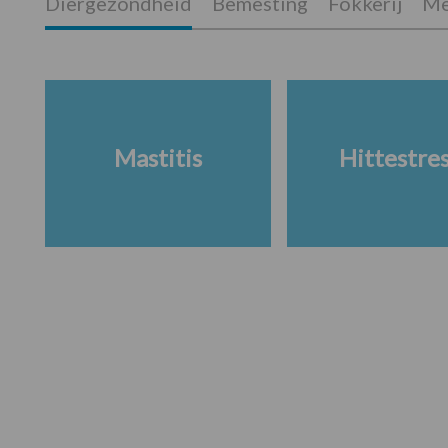
Diergezondheid
Bemesting
Fokkerij
Me
Mastitis
Hittestre
Footer