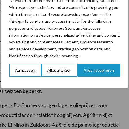
ecente stijging, terwijl de vraag stevig blijft door de
“Consent Preferences” button at the bottom of your screen.
We respect your choices and are committed to providing you
men met zonnepitschroot.
with a transparent and secure browsing experience. The
third-party vendors are processing data for the following
purposes and special features: Store and/or access
information on a device, personalized advertising and content,
rheerst een stabiel prijsbeeld. Volgens ABZ
advertising and content measurement, audience research,
and services development, precise geolocation data, and
elopen weken nauwelijks veranderd, al kan de
identification through device scanning.
k en Duitsland onder druk zetten. Agrifirm verwacht
Aanpassen
Alles afwijzen
Alles accepteren
op dat het bietenareaal in verschillende Europese
 verwerkingscampagne korter uitvallen dan
het seizoen beperkt.
Volgens ForFarmers zorgen lagere olieprijzen voor
productielanden relatief hoog blijven. Agrifirm kijkt
rke El Niño in Zuidoost-Azië, die de palmolieproductie