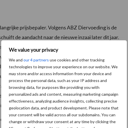
belangrijke prijsbepaler. Volgens ABZ Diervoeding is de
uift de aandacht naar de nieuwe inzaai later dit jaar.
lgens de onderneming kan leiden tot droge
We value your privacy
e teeltseizoen. Agrifirm verwacht juist dat de
We and
our 4 partners
use cookies and other tracking
blijft. Volgens de onderneming zijn de
technologies to improve your experience on our website. We
may store and/or access information from your device and
itstekend, is het areaal met ongeveer vijf procent
process the personal data, such as your IP address and
razilië en Argentinië hoog. Bovendien ondersteunt de
browsing data, for purposes like providing you with
personalized ads and content, measuring marketing campaign
lsector de verwerking van sojabonen, waardoor de
effectiveness, analyzing audience insights, collecting precise
ijgingen worden afgeremd.
geolocation data, and product development. Please note that
your consent will be valid across all our subdomains. You can
oor vraag en aanbod, meldt
ForFarmers
. De prijs zou
change or withdraw your consent at any time by clicking the