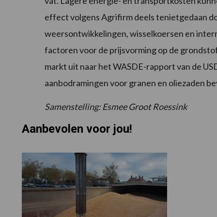
vat. Lagere energie- en transportkosten kunn
effect volgens Agrifirm deels tenietgedaan do
weersontwikkelingen, wisselkoersen en intern
factoren voor de prijsvorming op de grondst
markt uit naar het WASDE-rapport van de USDA
aanbodramingen voor granen en oliezaden be
Samenstelling: Esmee Groot Roessink
Aanbevolen voor jou!