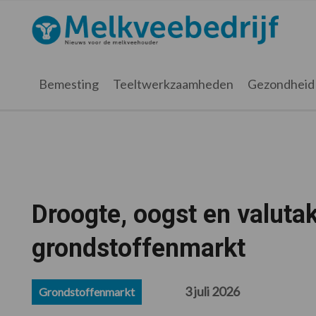
Spring
Door
Spring
Spring
naar
naar
naar
naar
Melkveebedrijf.nl
de
de
de
de
hoofdnavigatie
hoofd
eerste
voettekst
inhoud
sidebar
Bemesting
Teeltwerkzaamheden
Gezondheid
Droogte, oogst en valut
grondstoffenmarkt
3 juli 2026
Grondstoffenmarkt