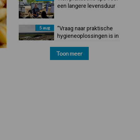
een langere levensduur
5 aug
“Vraag naar praktische
hygieneoplossingen is in
Polen groter dan ooit”
Toon meer