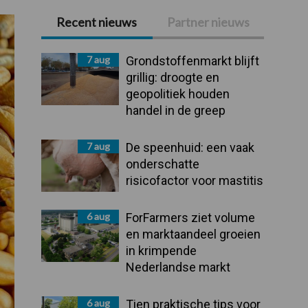
Recent nieuws
Partner nieuws
Primaire
Sidebar
7 aug
Grondstoffenmarkt blijft
grillig: droogte en
geopolitiek houden
handel in de greep
7 aug
De speenhuid: een vaak
onderschatte
risicofactor voor mastitis
6 aug
ForFarmers ziet volume
en marktaandeel groeien
in krimpende
Nederlandse markt
6 aug
Tien praktische tips voor