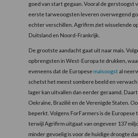
goed van start gegaan. Vooral de gerstoogst
eerste tarweoogsten leveren overwegend goed
echter verschillen. Agrifirm ziet wisselende op
Duitsland en Noord-Frankrijk.
De grootste aandacht gaat uit naar mais. Vol
opbrengsten in West-Europa te drukken, waarb
eveneens dat de Europese
maisoogst
al neerw
schetst het meest sombere beeld en verwacht
lager kan uitvallen dan eerder geraamd. Daar
Oekraïne, Brazilië en de Verenigde Staten. O
beperkt. Volgens ForFarmers is de Europese 
terwijl Agrifirm uitgaat van ongeveer 137 milj
minder gevoelig is voor de huidige droogte da