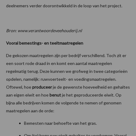
deelnemers verder doorontwikkeld in de loop van het project.
Bron: www.verantwoordeveehouderij.nl
Vooral bemestings- en teeltmaatregelen
De gekozen maatregelen zijn per bedrijf verschillend. Toch zit er
een soort rode draad in en komt een aantal maatregelen
regelmatig terug. Deze kunnen we grofweg in twee categorieën
opdelen, namelijk: ruwvoerteelt- en voedingsmaatregelen.
Oftewel, hoe
produceer
je de gewenste hoeveelheid en gehaltes
aan eigen eiwit en hoe
benut
je het geproduceerde eiwit. Op
bijna alle bedrijven komen de volgende te nemen of genomen
maatregelen aan de orde:
Bemesten naar behoefte van het gras.
Om (te) hoge ruw eiwit gehaltes te voorkomen. Vooral