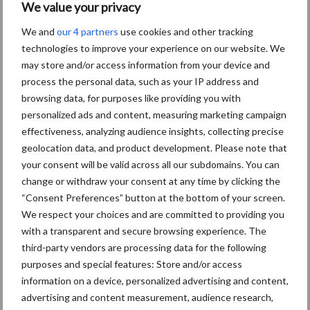
We value your privacy
We and
our 4 partners
use cookies and other tracking
Grondstoffenmarkt blijft
technologies to improve your experience on our website. We
grillig: droogte en
may store and/or access information from your device and
geopolitiek houden handel
process the personal data, such as your IP address and
in de greep
browsing data, for purposes like providing you with
personalized ads and content, measuring marketing campaign
De speenhuid: een vaak
effectiveness, analyzing audience insights, collecting precise
onderschatte risicofactor
geolocation data, and product development. Please note that
voor mastitis
your consent will be valid across all our subdomains. You can
change or withdraw your consent at any time by clicking the
“Consent Preferences” button at the bottom of your screen.
We respect your choices and are committed to providing you
ForFarmers ziet volume en
with a transparent and secure browsing experience. The
marktaandeel groeien in
third-party vendors are processing data for the following
krimpende Nederlandse
purposes and special features: Store and/or access
markt
information on a device, personalized advertising and content,
advertising and content measurement, audience research,