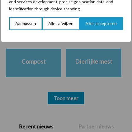
and services development, precise geolocation data, and
Themapagina's
identification through device scanning.
Aanpassen
Alles afwijzen
Alles accepteren
Diergezondheid
Bemesting
Fokkerij
Melkv
Compost
Dierlijke mest
Toon meer
Primaire
Recent nieuws
Partner nieuws