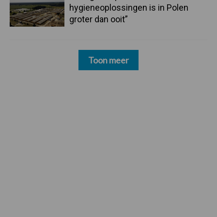
hygieneoplossingen is in Polen
groter dan ooit”
Toon meer
Footer