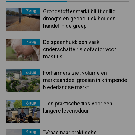
Sidebar
7 aug
Grondstoffenmarkt blijft grillig:
droogte en geopolitiek houden
handel in de greep
7 aug
De speenhuid: een vaak
onderschatte risicofactor voor
mastitis
6 aug
ForFarmers ziet volume en
marktaandeel groeien in krimpende
Nederlandse markt
6 aug
Tien praktische tips voor een
langere levensduur
5 aug
“Vraag naar praktische