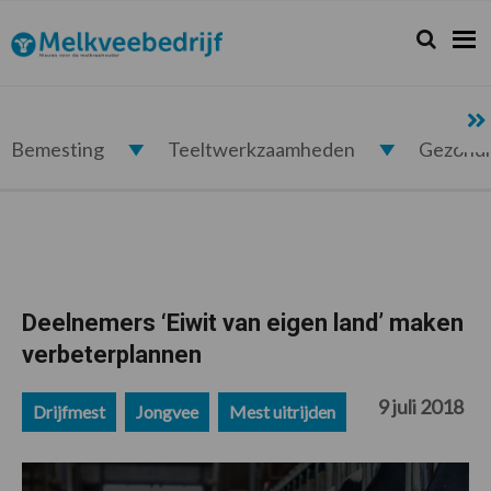
Spring
Door
Spring
Spring
naar
naar
naar
naar
Zoeken...
Zoek
Melkveebedrijf.nl
de
de
de
de
hoofdnavigatie
hoofd
eerste
voettekst
inhoud
sidebar
Bemesting
Teeltwerkzaamheden
Gezond
Deelnemers ‘Eiwit van eigen land’ maken
verbeterplannen
9 juli 2018
Drijfmest
Jongvee
Mest uitrijden