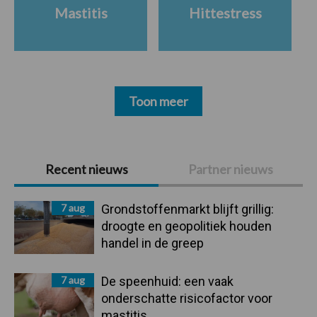
Mastitis
Hittestress
Toon meer
Primaire
Recent nieuws
Partner nieuws
Sidebar
7 aug
Grondstoffenmarkt blijft grillig:
droogte en geopolitiek houden
handel in de greep
7 aug
De speenhuid: een vaak
onderschatte risicofactor voor
mastitis