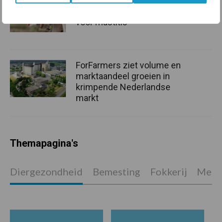
De speenhuid: een vaak
onderschatte risicofactor
voor mastitis
ForFarmers ziet volume en
marktaandeel groeien in
krimpende Nederlandse
markt
Themapagina's
Diergezondheid
Bemesting
Fokkerij
Melkv