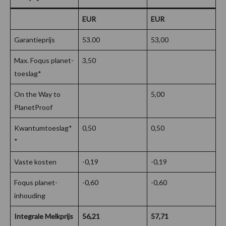
EUR
EUR
Garantieprijs
53.00
53,00
Max. Foqus planet-
3,50
toeslag*
On the Way to
5,00
PlanetProof
Kwantumtoeslag*
0,50
0,50
*
Vaste kosten
-0,19
-0,19
Foqus planet-
-0,60
-0,60
inhouding
Integrale Melkprijs
56,21
57,71