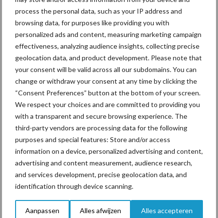
kilogram melk. Het verschil tussen de Garantieprijs en het
process the personal data, such as your IP address and
melkgeld ontstaat door verrekening van inhoudingen, kosten en
browsing data, for purposes like providing you with
toeslagen.
personalized ads and content, measuring marketing campaign
Bovenop de Integrale Melkprijs kunnen leden van
effectiveness, analyzing audience insights, collecting precise
geolocation data, and product development. Please note that
FrieslandCampina een aanvullende Contante Nabetaling
your consent will be valid across all our subdomains. You can
ontvangen, waarvan de hoogte afhankelijk is van het resultaat
change or withdraw your consent at any time by clicking the
van FrieslandCampina en het reserveringsbeleid.
“Consent Preferences” button at the bottom of your screen.
Bron:
FrieslandCampina
We respect your choices and are committed to providing you
with a transparent and secure browsing experience. The
Aanbevolen voor jou!
third-party vendors are processing data for the following
purposes and special features: Store and/or access
information on a device, personalized advertising and content,
Grondstoffenmarkt blijft
advertising and content measurement, audience research,
grillig: droogte en
geopolitiek houden handel
and services development, precise geolocation data, and
in de greep
identification through device scanning.
Aanpassen
Alles afwijzen
Alles accepteren