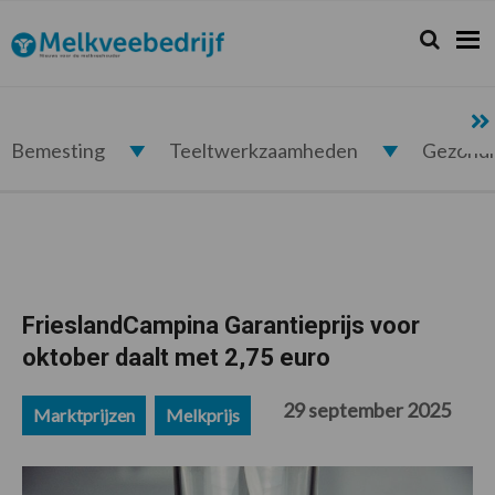
Spring
Door
Spring
Spring
naar
naar
naar
naar
Zoeken...
Zoek
Melkveebedrijf.nl
de
de
de
de
hoofdnavigatie
hoofd
eerste
voettekst
inhoud
sidebar
Bemesting
Teeltwerkzaamheden
Gezond
FrieslandCampina Garantieprijs voor
oktober daalt met 2,75 euro
29 september 2025
Marktprijzen
Melkprijs