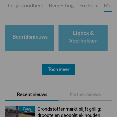
Diergezondheid
Bemesting
Fokkerij
Melkv
Ligbox &
Bedrijfsnieuws
Voerhekken
Toon meer
Primaire
Recent nieuws
Partner nieuws
Sidebar
7 aug
Grondstoffenmarkt blijft grillig:
droogte en geopolitiek houden