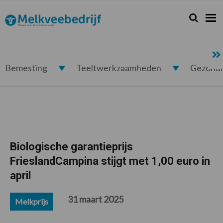
Spring
Door
Spring
Spring
naar
naar
naar
naar
Zoeken...
Zoek
Melkveebedrijf.nl
de
de
de
de
hoofdnavigatie
hoofd
eerste
voettekst
inhoud
sidebar
Bemesting
Teeltwerkzaamheden
Gezond
Biologische garantieprijs
FrieslandCampina stijgt met 1,00 euro in
april
31 maart 2025
Melkprijs