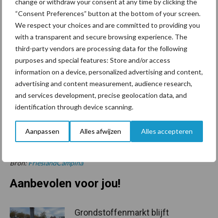
change or withdraw your consent at any time by clicking the
en het melkgeld ontstaat door verrekening van inhoudingen,
“Consent Preferences” button at the bottom of your screen.
kosten en toeslagen.
We respect your choices and are committed to providing you
Voor dit kalenderjaar zijn de seizoensgebonden toeslagen en
with a transparent and secure browsing experience. The
kortingen als volgt vastgesteld: januari 2,00 euro; februari 2,00
third-party vendors are processing data for the following
euro, maart -1,00 euro; april -3,00 euro; mei -4,00 euro; juni -5,00
purposes and special features: Store and/or access
information on a device, personalized advertising and content,
euro; juli -4,00 euro; augustus 1,00 euro; september 2,00 euro;
advertising and content measurement, audience research,
oktober 4,00 euro; november 4,00 euro; december 3,00 euro.
and services development, precise geolocation data, and
Bovenop de Integrale Bio-Melkprijs kunnen leden van
identification through device scanning.
FrieslandCampina een aanvullende Contante Nabetaling
ontvangen, waarvan de hoogte afhankelijk is van het resultaat
Aanpassen
Alles afwijzen
Alles accepteren
van FrieslandCampina en het reserveringsbeleid.
Bron:
FrieslandCampina
Aanbevolen voor jou!
Grondstoffenmarkt blijft