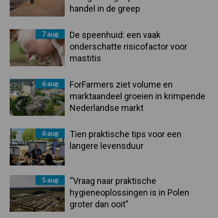
handel in de greep
7 aug
De speenhuid: een vaak
onderschatte risicofactor voor
mastitis
6 aug
ForFarmers ziet volume en
marktaandeel groeien in krimpende
Nederlandse markt
6 aug
Tien praktische tips voor een
langere levensduur
5 aug
“Vraag naar praktische
hygieneoplossingen is in Polen
groter dan ooit”