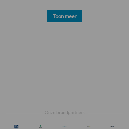
Toon meer
Footer
Onze brandpartners