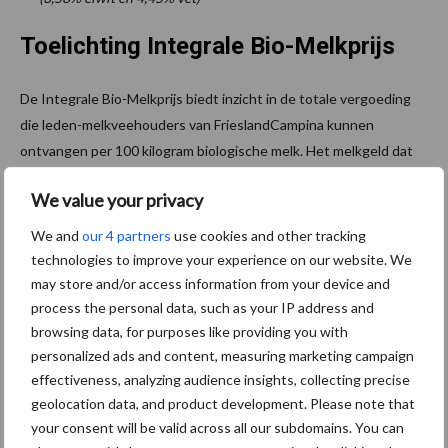
Toelichting Integrale Bio-Melkprijs
De Integrale Bio-Melkprijs biedt inzicht in de totale vergoeding
die leden-melkveehouders van FrieslandCampina kunnen
ontvangen per 100 kilogram biologische melk. Het melkgeld dat
individuele melkveehouders maandelijks ontvangen, wordt
We value your privacy
berekend op basis van de waarde van de hoeveelheid eiwit, vet
en lactose volgens een vaste verhouding van 6:4:0, en op basis
We and
our 4 partners
use cookies and other tracking
van de Garantieprijs voor biologische melk bij 3,58 procent eiwit,
technologies to improve your experience on our website. We
4,45 procent vet en 4,53 procent lactose, exclusief btw, per 100
may store and/or access information from your device and
kilogram melk.
process the personal data, such as your IP address and
browsing data, for purposes like providing you with
. De Bio-Garantieprijs is gebaseerd op de biologische melkprijzen
personalized ads and content, measuring marketing campaign
van een aantal zuivelondernemingen (referentieondernemingen)
effectiveness, analyzing audience insights, collecting precise
in landen in Noordwest-Europa bij een gemiddelde jaarlevering
geolocation data, and product development. Please note that
van 550.000 kilogram melk. Het verschil tussen de Garantieprijs
your consent will be valid across all our subdomains. You can