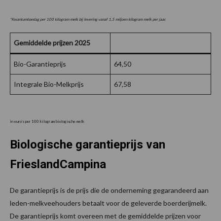
*Kwantumtoeslag per 100 kilogram melk bij levering vanaf 1,5 miljoen kilogram melk per jaar.
Gemiddelde prijzen 202
5
Bio-Garantieprijs
64,50
Integrale Bio-Melkprijs
67,58
in euro’s per 100 kilogram biologische melk
Biologische garantieprijs van
FrieslandCampina
De garantieprijs is de prijs die de onderneming gegarandeerd aan
leden-melkveehouders betaalt voor de geleverde boerderijmelk.
De garantieprijs komt overeen met de gemiddelde prijzen voor