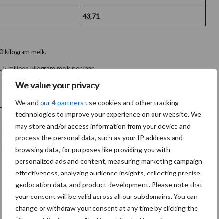
43,71
00 kilogram melk.
5 miljoen kilogram melk per jaar.
We value your privacy
PlanetProof
We and
our 4 partners
use cookies and other tracking
technologies to improve your experience on our website. We
39,17
may store and/or access information from your device and
process the personal data, such as your IP address and
43,88
browsing data, for purposes like providing you with
personalized ads and content, measuring marketing campaign
effectiveness, analyzing audience insights, collecting precise
geolocation data, and product development. Please note that
your consent will be valid across all our subdomains. You can
change or withdraw your consent at any time by clicking the