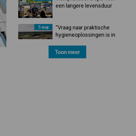
een langere levensduur
5 aug
“Vraag naar praktische
hygieneoplossingen is in
Polen groter dan ooit”
Toon meer