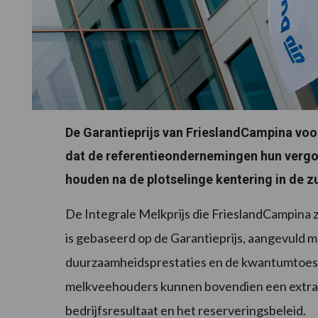
De Garantieprijs van FrieslandCampina voo
dat de referentieondernemingen hun vergo
houden na de plotselinge kentering in de z
De Integrale Melkprijs die FrieslandCampina 
is gebaseerd op de Garantieprijs, aangevuld 
duurzaamheidsprestaties en de kwantumtoesla
melkveehouders kunnen bovendien een extra C
bedrijfsresultaat en het reserveringsbeleid.