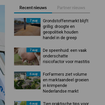
Recent nieuws
Partner nieuws
Primaire
Sidebar
7 aug
Grondstoffenmarkt blijft
grillig: droogte en
geopolitiek houden
handel in de greep
7 aug
De speenhuid: een vaak
onderschatte
risicofactor voor mastitis
6 aug
ForFarmers ziet volume
en marktaandeel groeien
in krimpende
Nederlandse markt
6 aug
Tien praktische tips voor