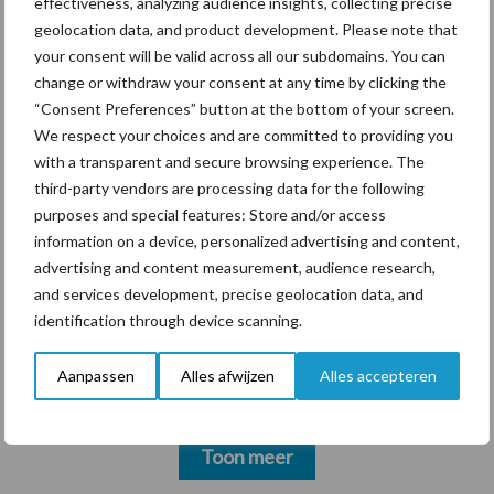
voor mastitis
effectiveness, analyzing audience insights, collecting precise
geolocation data, and product development. Please note that
your consent will be valid across all our subdomains. You can
change or withdraw your consent at any time by clicking the
“Consent Preferences” button at the bottom of your screen.
Themapagina's
We respect your choices and are committed to providing you
with a transparent and secure browsing experience. The
Diergezondheid
Bemesting
Fokkerij
Melkv
third-party vendors are processing data for the following
purposes and special features: Store and/or access
information on a device, personalized advertising and content,
advertising and content measurement, audience research,
and services development, precise geolocation data, and
Ligbox &
Bedrijfsnieuws
identification through device scanning.
Voerhekken
Aanpassen
Alles afwijzen
Alles accepteren
Toon meer