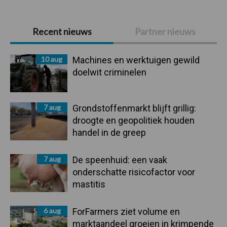
Primaire
Recent nieuws
Partner nieuws
Sidebar
10 aug
Machines en werktuigen gewild
doelwit criminelen
7 aug
Grondstoffenmarkt blijft grillig:
droogte en geopolitiek houden
handel in de greep
7 aug
De speenhuid: een vaak
onderschatte risicofactor voor
mastitis
6 aug
ForFarmers ziet volume en
marktaandeel groeien in krimpende