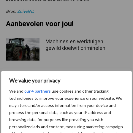
Bron:
ZuivelNL
Aanbevolen voor jou!
Machines en werktuigen
gewild doelwit criminelen
We value your privacy
Grondstoffenmarkt blijft
grillig: droogte en
We and
our 4 partners
use cookies and other tracking
geopolitiek houden handel
technologies to improve your experience on our website. We
in de greep
may store and/or access information from your device and
process the personal data, such as your IP address and
browsing data, for purposes like providing you with
De speenhuid: een vaak
onderschatte risicofactor
personalized ads and content, measuring marketing campaign