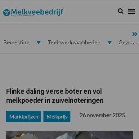
Spring
Door
Spring
Spring
naar
naar
naar
naar
Zoeken...
Zoek
Melkveebedrijf.nl
de
de
de
de
hoofdnavigatie
hoofd
eerste
voettekst
inhoud
sidebar
Bemesting
Teeltwerkzaamheden
Gezond
Flinke daling verse boter en vol
melkpoeder in zuivelnoteringen
26 november 2025
Marktprijzen
Melkprijs