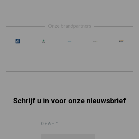
Footer
Onze brandpartners
Schrijf u in voor onze nieuwsbrief
0 + 6 =
*