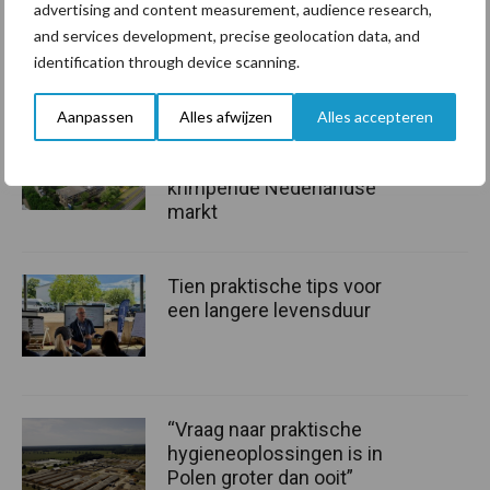
advertising and content measurement, audience research,
Bron:
Agrimatie
and services development, precise geolocation data, and
identification through device scanning.
Aanbevolen voor jou!
Aanpassen
Alles afwijzen
Alles accepteren
ForFarmers ziet volume en
marktaandeel groeien in
krimpende Nederlandse
markt
Tien praktische tips voor
een langere levensduur
“Vraag naar praktische
hygieneoplossingen is in
Polen groter dan ooit”