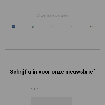
Footer
Onze brandpartners
Schrijf u in voor onze nieuwsbrief
4 + 7 =
*