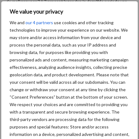
de melkaanvoer 2 à 3 procent lager dan in dezelfde periode van
2023 (na correctie voor de schrikkeldag). De absolute
We value your privacy
melkaanvoer was in februari 2024 hoger dan een jaar eerder,
We and
our 4 partners
use cookies and other tracking
mede door de schrikkeldag.
technologies to improve your experience on our website. We
may store and/or access information from your device and
De Europese melkproductie was in januari 2024 bijna 1 procent
process the personal data, such as your IP address and
lager dan een jaar eerder. Over geheel 2023 was deze vrijwel
browsing data, for purposes like providing you with
vergelijkbaar met het jaar daarvoor. Binnen Europa nam alleen in
personalized ads and content, measuring marketing campaign
België de melkaanvoer nog iets toe. De grootste daler is
effectiveness, analyzing audience insights, collecting precise
Nederland met -3 procent. In Australië en Nieuw-Zeeland neemt
geolocation data, and product development. Please note that
de productie nog toe met respectievelijk 5 en 7 procent terwijl
your consent will be valid across all our subdomains. You can
deze in Argentinië met 12,5 procent daalde.
change or withdraw your consent at any time by clicking the
“Consent Preferences” button at the bottom of your screen.
Global Dairy Trade
We respect your choices and are committed to providing you
with a transparent and secure browsing experience. The
De Global Dairy Trade index daalde significant vanaf maart 2022
third-party vendors are processing data for the following
tot en met augustus 2023, met af en toe een kleine opleving. Na
purposes and special features: Store and/or access
information on a device, personalized advertising and content,
augustus steeg de index met 28 procent tot maart 2024.