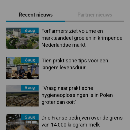
Primaire
Recent nieuws
Partner nieuws
Sidebar
6 aug
ForFarmers ziet volume en
marktaandeel groeien in krimpende
Nederlandse markt
6 aug
Tien praktische tips voor een
langere levensduur
5 aug
“Vraag naar praktische
hygieneoplossingen is in Polen
groter dan ooit”
5 aug
Drie Franse bedrijven over de grens
van 14.000 kilogram melk