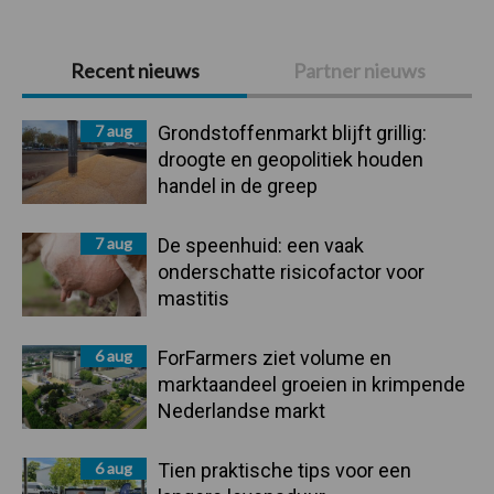
Primaire
Recent nieuws
Partner nieuws
Sidebar
7 aug
Grondstoffenmarkt blijft grillig:
droogte en geopolitiek houden
handel in de greep
7 aug
De speenhuid: een vaak
onderschatte risicofactor voor
mastitis
6 aug
ForFarmers ziet volume en
marktaandeel groeien in krimpende
Nederlandse markt
6 aug
Tien praktische tips voor een