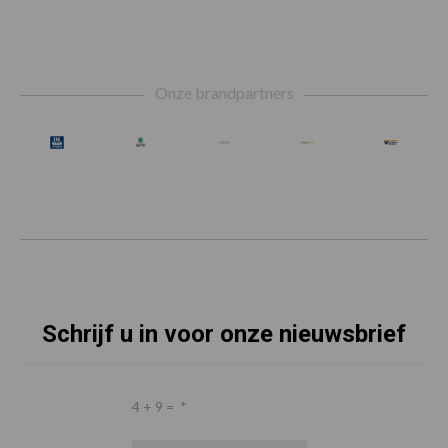
Footer
Onze brandpartners
Schrijf u in voor onze nieuwsbrief
4 + 9 =
*