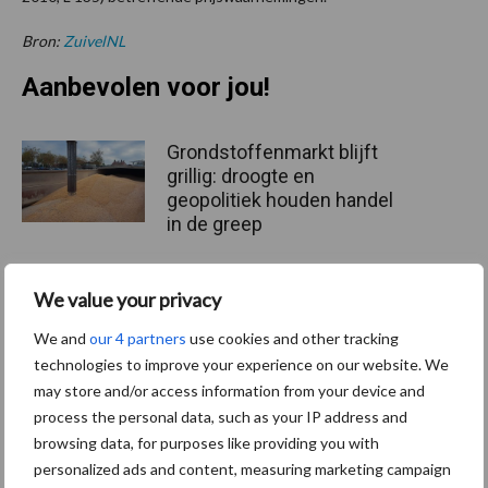
Bron:
ZuivelNL
Aanbevolen voor jou!
Grondstoffenmarkt blijft
grillig: droogte en
geopolitiek houden handel
in de greep
De speenhuid: een vaak
We value your privacy
onderschatte risicofactor
We and
our 4 partners
use cookies and other tracking
voor mastitis
technologies to improve your experience on our website. We
may store and/or access information from your device and
process the personal data, such as your IP address and
ForFarmers ziet volume en
browsing data, for purposes like providing you with
marktaandeel groeien in
personalized ads and content, measuring marketing campaign