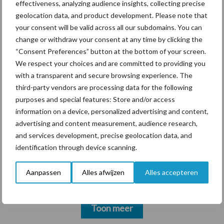
krimpende Nederlandse
effectiveness, analyzing audience insights, collecting precise
markt
geolocation data, and product development. Please note that
your consent will be valid across all our subdomains. You can
change or withdraw your consent at any time by clicking the
“Consent Preferences” button at the bottom of your screen.
Themapagina's
We respect your choices and are committed to providing you
with a transparent and secure browsing experience. The
Diergezondheid
Bemesting
Fokkerij
Melkv
third-party vendors are processing data for the following
purposes and special features: Store and/or access
information on a device, personalized advertising and content,
advertising and content measurement, audience research,
and services development, precise geolocation data, and
Ligbox &
Bedrijfsnieuws
identification through device scanning.
Voerhekken
Aanpassen
Alles afwijzen
Alles accepteren
Toon meer