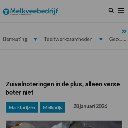
Spring
Door
Spring
Spring
naar
naar
naar
naar
Zoeken...
Zoek
Melkveebedrijf.nl
de
de
de
de
hoofdnavigatie
hoofd
eerste
voettekst
inhoud
sidebar
Bemesting
Teeltwerkzaamheden
Gezond
Zuivelnoteringen in de plus, alleen verse
boter niet
28 januari 2026
Marktprijzen
Melkprijs