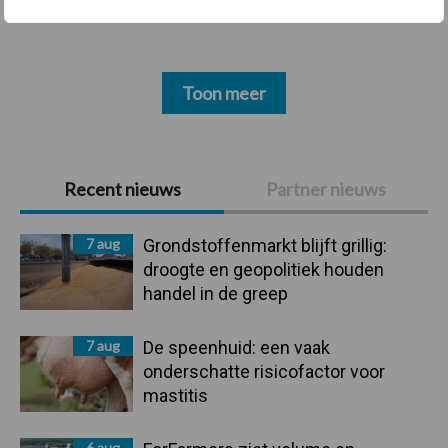
Toon meer
Primaire
Recent nieuws
Partner nieuws
Sidebar
7 aug
Grondstoffenmarkt blijft grillig:
droogte en geopolitiek houden
handel in de greep
7 aug
De speenhuid: een vaak
onderschatte risicofactor voor
mastitis
6 aug