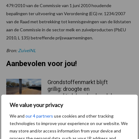
479/2010 van de Commissie van 1 juni 2010 houdende
bepalingen ter uitvoering van Verordening (EG) nr. 1234/2007
van de Raad met betrekking tot kennisgevingen van de lidstaten
aan de Commissie in de sector melk en zuivelproducten (PbEU
2010, L 135) betreffende prijswaarnemingen.
Bron:
ZuivelNL
Aanbevolen voor jou!
Grondstoffenmarkt blijft
grillig: droogte en
geopolitiek houden handel
in de greep
We value your privacy
We and
our 4 partners
use cookies and other tracking
De speenhuid: een vaak
technologies to improve your experience on our website. We
onderschatte risicofactor
may store and/or access information from your device and
voor mastitis
process the personal data, such as your IP address and