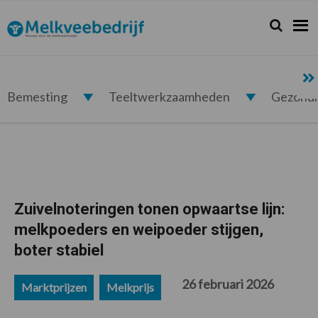
Spring
Door
Spring
Spring
naar
naar
naar
naar
Zoeken...
Zoek
Melkveebedrijf.nl
de
de
de
de
hoofdnavigatie
hoofd
eerste
voettekst
inhoud
sidebar
Bemesting
Teeltwerkzaamheden
Gezond
Zuivelnoteringen tonen opwaartse lijn:
melkpoeders en weipoeder stijgen,
boter stabiel
26 februari 2026
Marktprijzen
Melkprijs