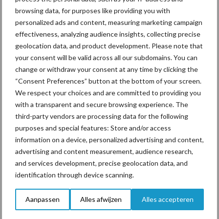
browsing data, for purposes like providing you with
personalized ads and content, measuring marketing campaign
effectiveness, analyzing audience insights, collecting precise
ForFarmers ziet volume en
geolocation data, and product development. Please note that
marktaandeel groeien in
your consent will be valid across all our subdomains. You can
krimpende Nederlandse
change or withdraw your consent at any time by clicking the
markt
“Consent Preferences” button at the bottom of your screen.
We respect your choices and are committed to providing you
with a transparent and secure browsing experience. The
Themapagina's
third-party vendors are processing data for the following
purposes and special features: Store and/or access
information on a device, personalized advertising and content,
Diergezondheid
Bemesting
Fokkerij
Melkv
advertising and content measurement, audience research,
and services development, precise geolocation data, and
identification through device scanning.
Ligbox &
Aanpassen
Alles afwijzen
Alles accepteren
Bedrijfsnieuws
Voerhekken