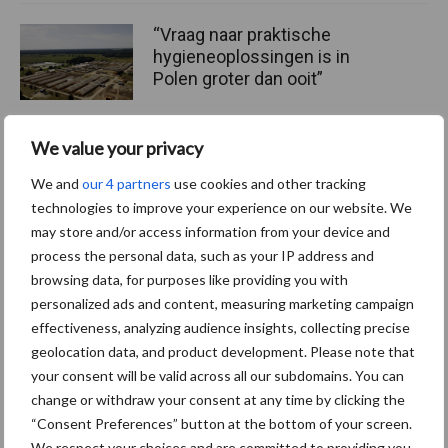
“Vraag naar praktische
hygieneoplossingen is in
Polen groter dan ooit”
We value your privacy
Drie Franse bedrijven over
We and
our 4 partners
use cookies and other tracking
de grens van 14.000
technologies to improve your experience on our website. We
kilogram melk
may store and/or access information from your device and
process the personal data, such as your IP address and
browsing data, for purposes like providing you with
personalized ads and content, measuring marketing campaign
Themapagina's
effectiveness, analyzing audience insights, collecting precise
geolocation data, and product development. Please note that
Diergezondheid
Bemesting
Fokkerij
Melkv
your consent will be valid across all our subdomains. You can
change or withdraw your consent at any time by clicking the
“Consent Preferences” button at the bottom of your screen.
We respect your choices and are committed to providing you