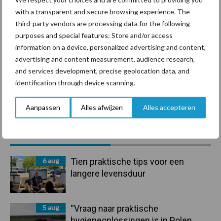
with a transparent and secure browsing experience. The
Ligbox &
Bedrijfsnieuws
third-party vendors are processing data for the following
Voerhekken
purposes and special features: Store and/or access
information on a device, personalized advertising and content,
advertising and content measurement, audience research,
and services development, precise geolocation data, and
identification through device scanning.
Toon meer
Aanpassen
Alles afwijzen
Alles accepteren
Primaire
Recent nieuws
Partner nieuws
Sidebar
6 aug
Tien praktische tips voor een
langere levensduur
5 aug
“Vraag naar praktische
hygieneoplossingen is in Polen