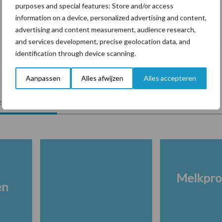
purposes and special features: Store and/or access
De speenhuid: een vaak onderschatte
information on a device, personalized advertising and content,
risicofactor voor mastitis
advertising and content measurement, audience research,
and services development, precise geolocation data, and
identification through device scanning.
Aanpassen
Alles afwijzen
Alles accepteren
lkveebedrijf
Veevoer
Wet en regelgeving
Melkpro
en