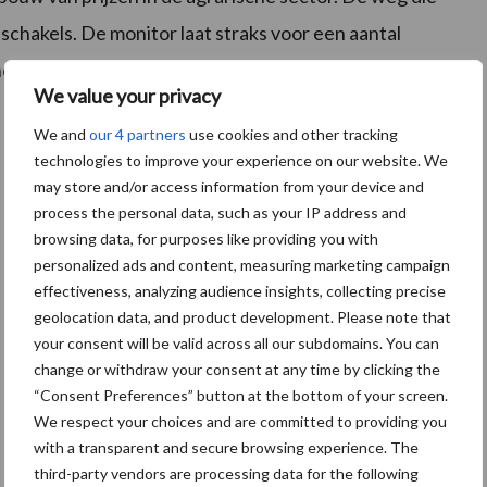
 schakels. De monitor laat straks voor een aantal
rnemingen betaalden voor inkoop van een product en
We value your privacy
We and
our 4 partners
use cookies and other tracking
technologies to improve your experience on our website. We
may store and/or access information from your device and
process the personal data, such as your IP address and
browsing data, for purposes like providing you with
personalized ads and content, measuring marketing campaign
effectiveness, analyzing audience insights, collecting precise
geolocation data, and product development. Please note that
your consent will be valid across all our subdomains. You can
change or withdraw your consent at any time by clicking the
“Consent Preferences” button at the bottom of your screen.
We respect your choices and are committed to providing you
with a transparent and secure browsing experience. The
third-party vendors are processing data for the following