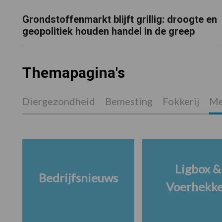
Grondstoffenmarkt blijft grillig: droogte en
geopolitiek houden handel in de greep
Themapagina's
Diergezondheid
Bemesting
Fokkerij
Me
Ligbox &
Bedrijfsnieuws
Voerhekk