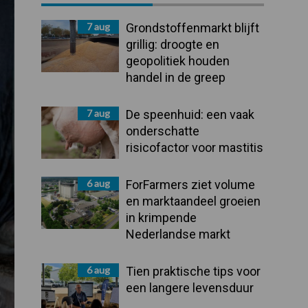
Sidebar
7 aug
Grondstoffenmarkt blijft
grillig: droogte en
geopolitiek houden
handel in de greep
7 aug
De speenhuid: een vaak
onderschatte
risicofactor voor mastitis
6 aug
ForFarmers ziet volume
en marktaandeel groeien
in krimpende
Nederlandse markt
6 aug
Tien praktische tips voor
een langere levensduur