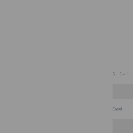
5 + 5 =
*
Email