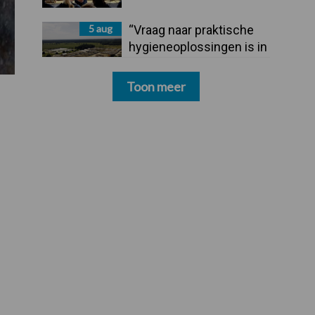
5 aug
“Vraag naar praktische
hygieneoplossingen is in
Polen groter dan ooit”
Toon meer