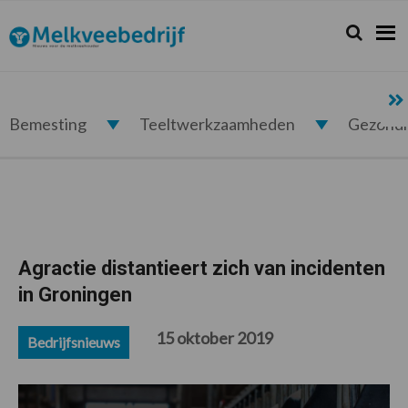
Spring
Door
Spring
Spring
naar
naar
naar
naar
Zoeken...
Zoek
Melkveebedrijf.nl
de
de
de
de
hoofdnavigatie
hoofd
eerste
voettekst
inhoud
sidebar
Bemesting
Teeltwerkzaamheden
Gezond
Agractie distantieert zich van incidenten
in Groningen
15 oktober 2019
Bedrijfsnieuws