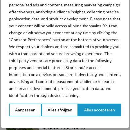
personalized ads and content, measuring marketing campaign
Toon meer
effectiveness, analyzing audience insights, collecting precise
geolocation data, and product development. Please note that
your consent will be valid across all our subdomains. You can
change or withdraw your consent at any time by clicking the
Primaire
Recent nieuws
Partner nieuws
“Consent Preferences” button at the bottom of your screen.
Sidebar
We respect your choices and are committed to providing you
with a transparent and secure browsing experience. The
7 aug
Grondstoffenmarkt blijft grillig:
third-party vendors are processing data for the following
droogte en geopolitiek houden
purposes and special features: Store and/or access
handel in de greep
information on a device, personalized advertising and content,
advertising and content measurement, audience research,
7 aug
De speenhuid: een vaak
and services development, precise geolocation data, and
onderschatte risicofactor voor
identification through device scanning.
mastitis
Aanpassen
Alles afwijzen
Alles accepteren
6 aug
ForFarmers ziet volume en
marktaandeel groeien in krimpende
Nederlandse markt