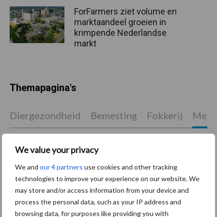
ForFarmers ziet volume en
marktaandeel groeien in
krimpende Nederlandse
markt
Themapagina's
Diergezondheid
Bemesting
Fokkerij
Melkv
We value your privacy
Ligbox &
We and
our 4 partners
use cookies and other tracking
Bedrijfsnieuws
technologies to improve your experience on our website. We
Voerhekken
may store and/or access information from your device and
process the personal data, such as your IP address and
browsing data, for purposes like providing you with