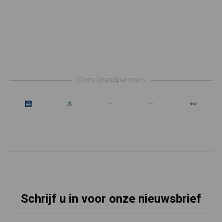
Footer
Onze brandpartners
Schrijf u in voor onze nieuwsbrief