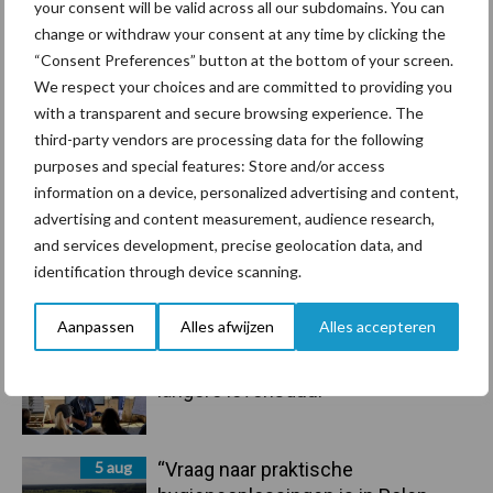
your consent will be valid across all our subdomains. You can
7 aug
Grondstoffenmarkt blijft grillig:
change or withdraw your consent at any time by clicking the
droogte en geopolitiek houden
“Consent Preferences” button at the bottom of your screen.
handel in de greep
We respect your choices and are committed to providing you
with a transparent and secure browsing experience. The
7 aug
De speenhuid: een vaak
third-party vendors are processing data for the following
onderschatte risicofactor voor
purposes and special features: Store and/or access
mastitis
information on a device, personalized advertising and content,
advertising and content measurement, audience research,
and services development, precise geolocation data, and
6 aug
ForFarmers ziet volume en
identification through device scanning.
marktaandeel groeien in krimpende
Nederlandse markt
Aanpassen
Alles afwijzen
Alles accepteren
6 aug
Tien praktische tips voor een
langere levensduur
5 aug
“Vraag naar praktische