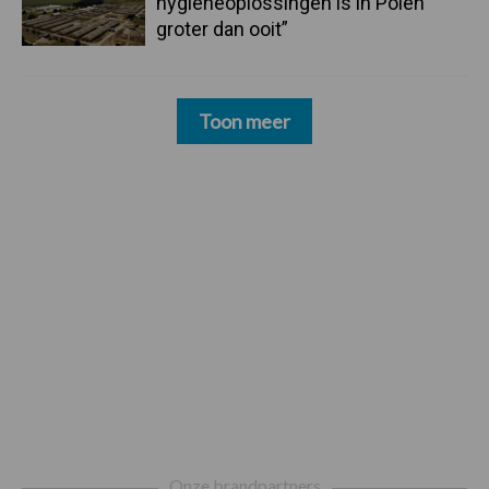
hygieneoplossingen is in Polen
groter dan ooit”
Toon meer
Footer
Onze brandpartners