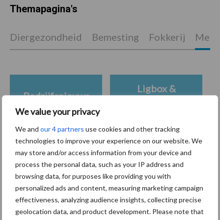
Themapagina's
Diergezondheid
Bemesting
Fokkerij
Melkv
Ligbox &
Bedrijfsnieuws
Voerhekken
We value your privacy
We and
our 4 partners
use cookies and other tracking
technologies to improve your experience on our website. We
may store and/or access information from your device and
Toon meer
process the personal data, such as your IP address and
browsing data, for purposes like providing you with
personalized ads and content, measuring marketing campaign
Primaire
effectiveness, analyzing audience insights, collecting precise
Recent nieuws
Partner nieuws
geolocation data, and product development. Please note that
Sidebar