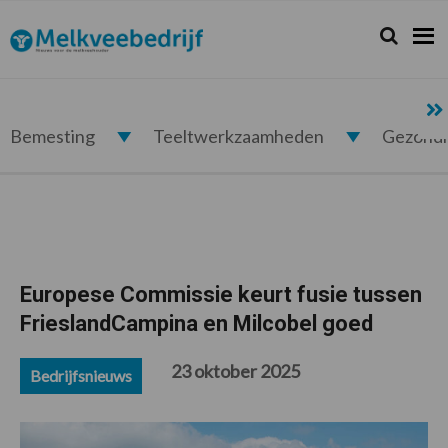
Spring
Door
Spring
Spring
naar
naar
naar
naar
Zoeken...
Zoek
Melkveebedrijf.nl
de
de
de
de
hoofdnavigatie
hoofd
eerste
voettekst
inhoud
sidebar
Bemesting
Teeltwerkzaamheden
Gezond
Europese Commissie keurt fusie tussen
FrieslandCampina en Milcobel goed
23 oktober 2025
Bedrijfsnieuws