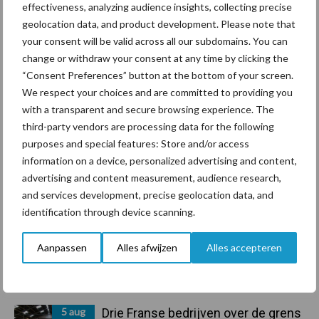
effectiveness, analyzing audience insights, collecting precise
geolocation data, and product development. Please note that
your consent will be valid across all our subdomains. You can
Primaire
Recent nieuws
Partner nieuws
change or withdraw your consent at any time by clicking the
“Consent Preferences” button at the bottom of your screen.
Sidebar
We respect your choices and are committed to providing you
6 aug
ForFarmers ziet volume en
with a transparent and secure browsing experience. The
marktaandeel groeien in krimpende
third-party vendors are processing data for the following
Nederlandse markt
purposes and special features: Store and/or access
information on a device, personalized advertising and content,
6 aug
Tien praktische tips voor een
advertising and content measurement, audience research,
langere levensduur
and services development, precise geolocation data, and
identification through device scanning.
5 aug
“Vraag naar praktische
Aanpassen
Alles afwijzen
Alles accepteren
hygieneoplossingen is in Polen
groter dan ooit”
5 aug
Drie Franse bedrijven over de grens