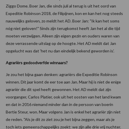
Ziggo Dome. Boer Jan, die sinds juli al terug is uit het oord van
Expeditie Robinson 2018, de Filipijnen, kon en kan het nog steeds
nauwelijks geloven, zo meldt het AD. Boer Jan: "Ik kan het soms
nóg niet geloven!" Sinds zijn terugkomst heeft Jan het al die tijd
moeten verzwijgen. Alleen zijn eigen gezin en ouders waren van
deze verrassende uitslag op de hoogte. Het AD meldt dat Jan
opgelucht was dat 'het nu dan eindelijk bekend geworden is'.
Agrariërs gedoodverfde winnaars?
Je zou het bijna gaan denken: agrariërs die Expeditie Robinson
winnen. Dit jaar komt de eer toe aan Jan. Maar hij is niet de enige
agrariër die dit spel heeft gewonnen. Het AD meldt dat zijn
voorganger, Carlos Platier, ook uit het oosten van het land kwam
en dat in 2016 niemand minder dan in de persoon van boerin
Bertie Steur, won. Maar volgens Jan is enkel het agrariër zijn niet
de reden. "Als je dit zo ziet zou je het bijna zeggen, maar als je
toch iets gemeenschappelijks zoekt: we zijn alle drie vrij nuchter.