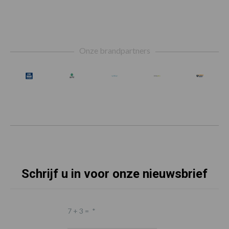
Footer
Onze brandpartners
Schrijf u in voor onze nieuwsbrief
7 + 3 =
*