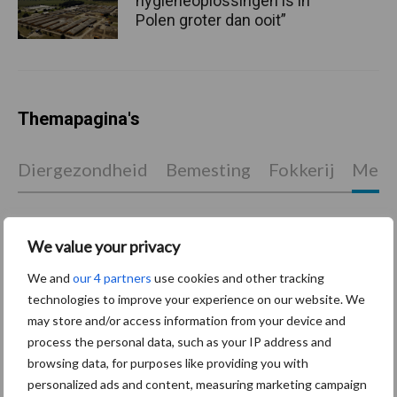
hygieneoplossingen is in
Polen groter dan ooit”
Themapagina's
Diergezondheid
Bemesting
Fokkerij
Melkv
We value your privacy
Ligbox &
Bedrijfsnieuws
We and
our 4 partners
use cookies and other tracking
Voerhekken
technologies to improve your experience on our website. We
may store and/or access information from your device and
process the personal data, such as your IP address and
browsing data, for purposes like providing you with
Toon meer
personalized ads and content, measuring marketing campaign