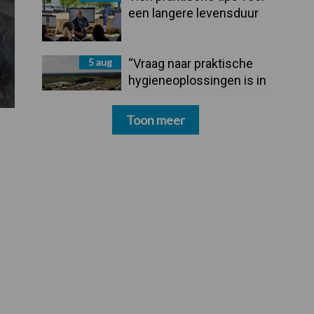
een langere levensduur
5 aug
“Vraag naar praktische
hygieneoplossingen is in
Polen groter dan ooit”
Toon meer