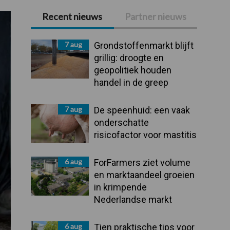
Recent nieuws
Partner nieuws
Primaire
Sidebar
7 aug
Grondstoffenmarkt blijft
grillig: droogte en
geopolitiek houden
handel in de greep
7 aug
De speenhuid: een vaak
onderschatte
risicofactor voor mastitis
6 aug
ForFarmers ziet volume
en marktaandeel groeien
in krimpende
Nederlandse markt
6 aug
Tien praktische tips voor