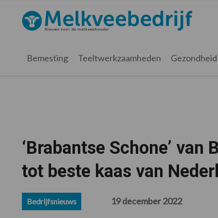
Spring
Door
Spring
Spring
naar
naar
naar
naar
Melkveebedrijf.nl
de
de
de
de
hoofdnavigatie
hoofd
eerste
voettekst
inhoud
sidebar
Bemesting
Teeltwerkzaamheden
Gezondheid
‘Brabantse Schone’ van 
tot beste kaas van Neder
19 december 2022
Bedrijfsnieuws