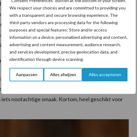
“Consent Preferences” button at the bottom of your screen.
et de verkoop van deze landschapskaas wordt een deel
We respect your choices and are committed to providing you
het landschap. Vorig jaar hebben we bloemenrijke
with a transparent and secure browsing experience. The
third-party vendors are processing data for the following
ar wat we voor het landschap doen. Dat onze kaas nu
purposes and special features: Store and/or access
kaas ook nog eens bijzonder lekker smaakt.” En zo is het
information on a device, personalized advertising and content,
oie landschap versterken elkaar.
advertising and content measurement, audience research,
and services development, precise geolocation data, and
identification through device scanning.
te vorm
Aanpassen
Alles afwijzen
Alles accepteren
aas”, zegt zijn collega-boer Paul Hazenberg. “Hij
reid en de korst is eetbaar, wat voor een Nederlandse
een iets nootachtige smaak. Kortom, heel geschikt voor