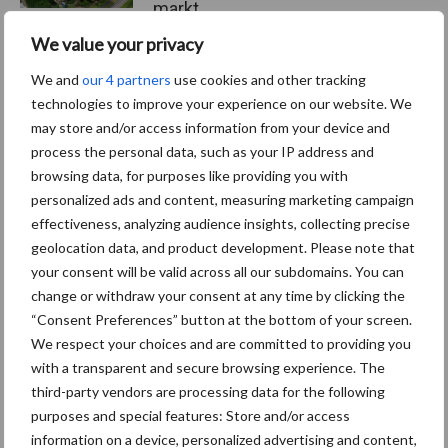
markt
We value your privacy
We and
our 4 partners
use cookies and other tracking
Themapagina's
technologies to improve your experience on our website. We
may store and/or access information from your device and
process the personal data, such as your IP address and
Diergezondheid
Bemesting
Fokkerij
Melkv
browsing data, for purposes like providing you with
personalized ads and content, measuring marketing campaign
effectiveness, analyzing audience insights, collecting precise
geolocation data, and product development. Please note that
Ligbox &
your consent will be valid across all our subdomains. You can
Bedrijfsnieuws
Voerhekken
change or withdraw your consent at any time by clicking the
“Consent Preferences” button at the bottom of your screen.
We respect your choices and are committed to providing you
with a transparent and secure browsing experience. The
third-party vendors are processing data for the following
Toon meer
purposes and special features: Store and/or access
information on a device, personalized advertising and content,