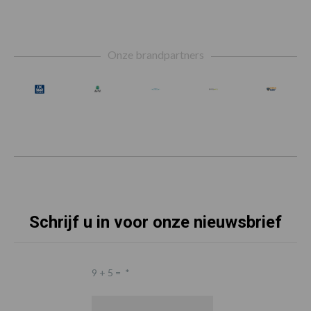
Footer
Onze brandpartners
Schrijf u in voor onze nieuwsbrief
9 + 5 =
*