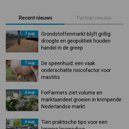
Primaire
Recent nieuws
Partner nieuws
Sidebar
7 aug
Grondstoffenmarkt blijft grillig:
droogte en geopolitiek houden
handel in de greep
7 aug
De speenhuid: een vaak
onderschatte risicofactor voor
mastitis
6 aug
ForFarmers ziet volume en
marktaandeel groeien in krimpende
Nederlandse markt
6 aug
Tien praktische tips voor een
langere levensduur