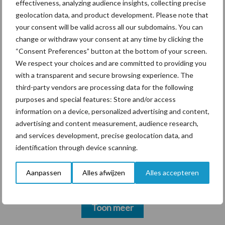
effectiveness, analyzing audience insights, collecting precise
markt
geolocation data, and product development. Please note that
your consent will be valid across all our subdomains. You can
change or withdraw your consent at any time by clicking the
“Consent Preferences” button at the bottom of your screen.
Themapagina's
We respect your choices and are committed to providing you
with a transparent and secure browsing experience. The
Diergezondheid
Bemesting
Fokkerij
Melkv
third-party vendors are processing data for the following
purposes and special features: Store and/or access
information on a device, personalized advertising and content,
advertising and content measurement, audience research,
and services development, precise geolocation data, and
Ligbox &
Bedrijfsnieuws
identification through device scanning.
Voerhekken
Aanpassen
Alles afwijzen
Alles accepteren
Toon meer