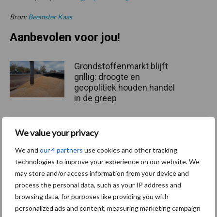
Bron:
Beemster Kaas
Aanbevolen voor jou!
Grondstoffenmarkt blijft
grillig: droogte en
geopolitiek houden handel
in de greep
De speenhuid: een vaak
We value your privacy
onderschatte risicofactor
We and
our 4 partners
use cookies and other tracking
voor mastitis
technologies to improve your experience on our website. We
may store and/or access information from your device and
process the personal data, such as your IP address and
ForFarmers ziet volume en
browsing data, for purposes like providing you with
marktaandeel groeien in
personalized ads and content, measuring marketing campaign
krimpende Nederlandse