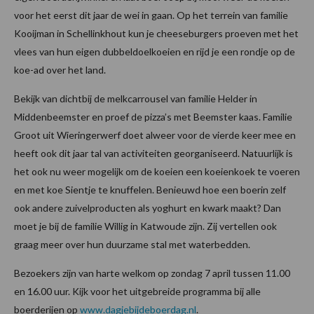
voor het eerst dit jaar de wei in gaan. Op het terrein van familie
Kooijman in Schellinkhout kun je cheeseburgers proeven met het
vlees van hun eigen dubbeldoelkoeien en rijd je een rondje op de
koe-ad over het land.
Bekijk van dichtbij de melkcarrousel van familie Helder in
Middenbeemster en proef de pizza’s met Beemster kaas. Familie
Groot uit Wieringerwerf doet alweer voor de vierde keer mee en
heeft ook dit jaar tal van activiteiten georganiseerd. Natuurlijk is
het ook nu weer mogelijk om de koeien een koeienkoek te voeren
en met koe Sientje te knuffelen. Benieuwd hoe een boerin zelf
ook andere zuivelproducten als yoghurt en kwark maakt? Dan
moet je bij de familie Willig in Katwoude zijn. Zij vertellen ook
graag meer over hun duurzame stal met waterbedden.
Bezoekers zijn van harte welkom op zondag 7 april tussen 11.00
en 16.00 uur. Kijk voor het uitgebreide programma bij alle
boerderijen op
www.dagjebijdeboerdag.nl
.