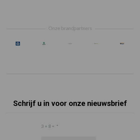
Footer
Onze brandpartners
Schrijf u in voor onze nieuwsbrief
3 + 8 =
*