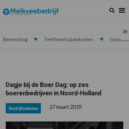
Spring
Door
Spring
Spring
naar
naar
naar
naar
Zoeken...
Zoek
Melkveebedrijf.nl
de
de
de
de
hoofdnavigatie
hoofd
eerste
voettekst
inhoud
sidebar
Bemesting
Teeltwerkzaamheden
Gezond
Dagje bij de Boer Dag: op zes
boerenbedrijven in Noord-Holland
27 maart 2019
Bedrijfsnieuws