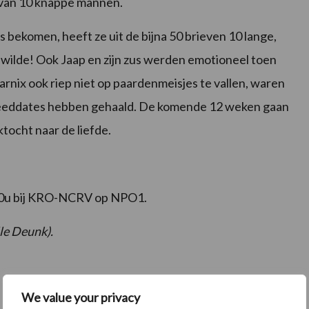
van 10 knappe mannen.
is bekomen, heeft ze uit de bijna 50 brieven 10 lange,
wilde! Ook Jaap en zijn zus werden emotioneel toen
Marnix ook riep niet op paardenmeisjes te vallen, waren
 speeddates hebben gehaald. De komende 12 weken gaan
tocht naar de liefde.
20u bij KRO-NCRV op NPO1.
le Deunk).
We value your privacy