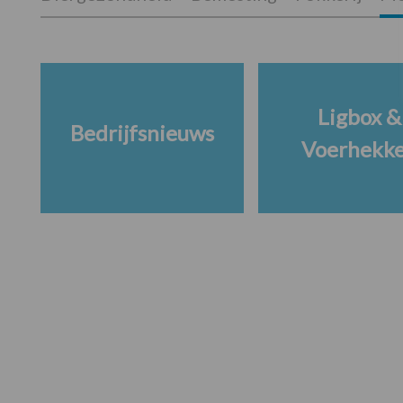
Ligbox &
Bedrijfsnieuws
Voerhekk
Footer