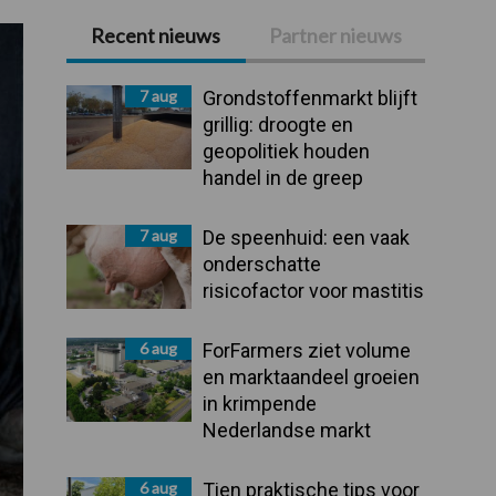
Recent nieuws
Partner nieuws
Primaire
Sidebar
7 aug
Grondstoffenmarkt blijft
grillig: droogte en
geopolitiek houden
handel in de greep
7 aug
De speenhuid: een vaak
onderschatte
risicofactor voor mastitis
6 aug
ForFarmers ziet volume
en marktaandeel groeien
in krimpende
Nederlandse markt
6 aug
Tien praktische tips voor