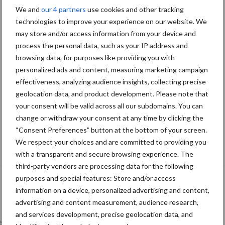
We and
our 4 partners
use cookies and other tracking
technologies to improve your experience on our website. We
may store and/or access information from your device and
process the personal data, such as your IP address and
browsing data, for purposes like providing you with
personalized ads and content, measuring marketing campaign
effectiveness, analyzing audience insights, collecting precise
geolocation data, and product development. Please note that
your consent will be valid across all our subdomains. You can
change or withdraw your consent at any time by clicking the
“Consent Preferences” button at the bottom of your screen.
De speenhuid: een vaak onderschatte
We respect your choices and are committed to providing you
risicofactor voor mastitis
with a transparent and secure browsing experience. The
third-party vendors are processing data for the following
purposes and special features: Store and/or access
information on a device, personalized advertising and content,
advertising and content measurement, audience research,
and services development, precise geolocation data, and
lkveebedrijf
Veevoer
Wet en regelgeving