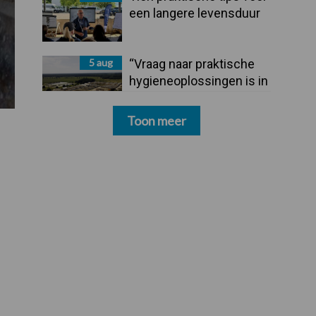
een langere levensduur
5 aug
“Vraag naar praktische
hygieneoplossingen is in
Polen groter dan ooit”
Toon meer