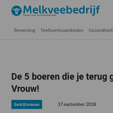
Spring
Door
Spring
Spring
naar
naar
naar
naar
Melkveebedrijf.nl
de
de
de
de
hoofdnavigatie
hoofd
eerste
voettekst
inhoud
sidebar
Bemesting
Teeltwerkzaamheden
Gezondheid
De 5 boeren die je terug 
Vrouw!
17 september 2018
Bedrijfsnieuws