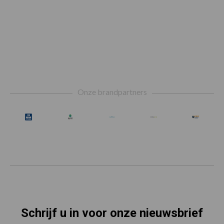
Footer
Onze brandpartners
Schrijf u in voor onze nieuwsbrief