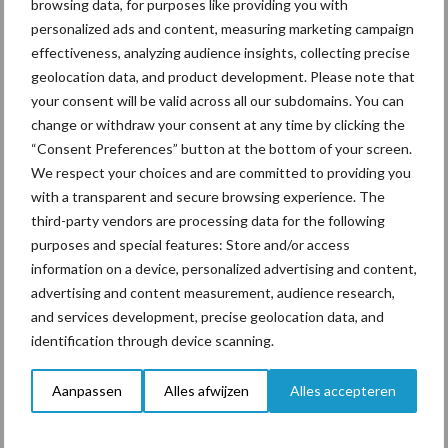
browsing data, for purposes like providing you with
personalized ads and content, measuring marketing campaign
effectiveness, analyzing audience insights, collecting precise
Drie Franse bedrijven over
geolocation data, and product development. Please note that
de grens van 14.000
your consent will be valid across all our subdomains. You can
kilogram melk
change or withdraw your consent at any time by clicking the
“Consent Preferences” button at the bottom of your screen.
We respect your choices and are committed to providing you
with a transparent and secure browsing experience. The
Themapagina's
third-party vendors are processing data for the following
purposes and special features: Store and/or access
information on a device, personalized advertising and content,
Diergezondheid
Bemesting
Fokkerij
Melkv
advertising and content measurement, audience research,
and services development, precise geolocation data, and
identification through device scanning.
Ligbox &
Aanpassen
Alles afwijzen
Alles accepteren
Bedrijfsnieuws
Voerhekken