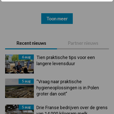
Toon meer
Primaire
Recent nieuws
Partner nieuws
Sidebar
6 aug
Tien praktische tips voor een
langere levensduur
5 aug
“Vraag naar praktische
hygieneoplossingen is in Polen
groter dan ooit”
5 aug
Drie Franse bedrijven over de grens
van 14.000 kilogram melk