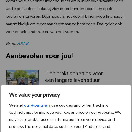
verstandig is voor melkveehouders om hun landwerkzaamheden
uit te besteden, zodat zij zich meer kunnen focussen op de
koeien en kalveren. Daarnaast is het vooral bij jongvee financieel
aantrekkelijk om meer aandacht aan te besteden. Dat geldt ook
voor enkele onderdelen van het voeren.
Bron:
ABAB
Aanbevolen voor jou!
Tien praktische tips voor
een langere levensduur
We value your privacy
We and
our 4 partners
use cookies and other tracking
“Vraag naar praktische
technologies to improve your experience on our website. We
hygieneoplossingen is in
may store and/or access information from your device and
Polen groter dan ooit”
process the personal data, such as your IP address and