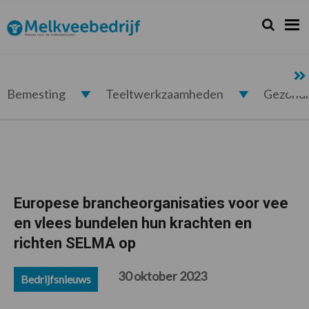
Spring
Door
Spring
Spring
naar
naar
naar
naar
Zoeken...
Zoek
Melkveebedrijf.nl
de
de
de
de
hoofdnavigatie
hoofd
eerste
voettekst
inhoud
sidebar
Bemesting
Teeltwerkzaamheden
Gezond
Europese brancheorganisaties voor vee
en vlees bundelen hun krachten en
richten SELMA op
30 oktober 2023
Bedrijfsnieuws