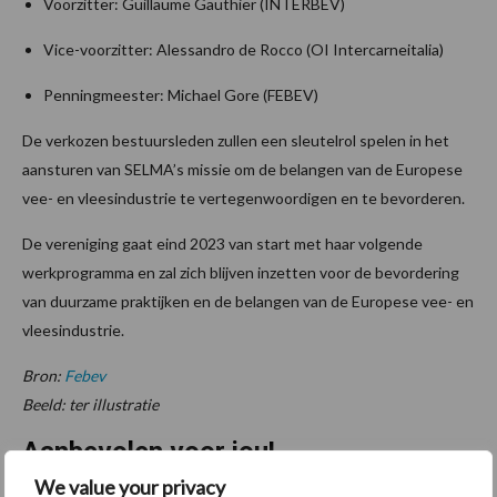
Voorzitter: Guillaume Gauthier (INTERBEV)
Vice-voorzitter: Alessandro de Rocco (OI Intercarneitalia)
Penningmeester: Michael Gore (FEBEV)
De verkozen bestuursleden zullen een sleutelrol spelen in het
aansturen van SELMA’s missie om de belangen van de Europese
vee- en vleesindustrie te vertegenwoordigen en te bevorderen.
De vereniging gaat eind 2023 van start met haar volgende
werkprogramma en zal zich blijven inzetten voor de bevordering
van duurzame praktijken en de belangen van de Europese vee- en
vleesindustrie.
Bron:
Febev
Beeld: ter illustratie
Aanbevolen voor jou!
We value your privacy