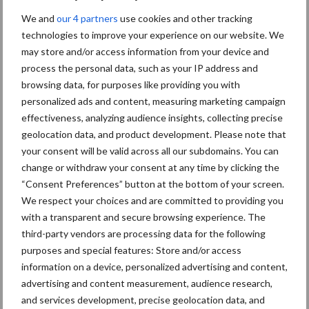
Grondstoffenmarkt blijft
We and
our 4 partners
use cookies and other tracking
grillig: droogte en
technologies to improve your experience on our website. We
geopolitiek houden handel
may store and/or access information from your device and
in de greep
process the personal data, such as your IP address and
browsing data, for purposes like providing you with
personalized ads and content, measuring marketing campaign
De speenhuid: een vaak
effectiveness, analyzing audience insights, collecting precise
onderschatte risicofactor
geolocation data, and product development. Please note that
voor mastitis
your consent will be valid across all our subdomains. You can
change or withdraw your consent at any time by clicking the
“Consent Preferences” button at the bottom of your screen.
ForFarmers ziet volume en
We respect your choices and are committed to providing you
marktaandeel groeien in
with a transparent and secure browsing experience. The
krimpende Nederlandse
third-party vendors are processing data for the following
markt
purposes and special features: Store and/or access
information on a device, personalized advertising and content,
advertising and content measurement, audience research,
and services development, precise geolocation data, and
Themapagina's