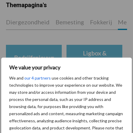
Themapagina's
Diergezondheid
Bemesting
Fokkerij
Melkv
Ligbox &
Bedrijfsnieuws
Voerhekken
We value your privacy
We and
our 4 partners
use cookies and other tracking
technologies to improve your experience on our website. We
may store and/or access information from your device and
Toon meer
process the personal data, such as your IP address and
browsing data, for purposes like providing you with
personalized ads and content, measuring marketing campaign
Primaire
effectiveness, analyzing audience insights, collecting precise
Recent nieuws
Partner nieuws
geolocation data, and product development. Please note that
Sidebar