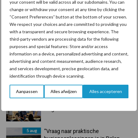
your consent will be valid across all our subdomains. You can
7 aug
Grondstoffenmarkt blijft grillig:
change or withdraw your consent at any time by clicking the
droogte en geopolitiek houden
“Consent Preferences” button at the bottom of your screen.
handel in de greep
We respect your choices and are committed to providing you
with a transparent and secure browsing experience. The
7 aug
De speenhuid: een vaak
third-party vendors are processing data for the following
onderschatte risicofactor voor
purposes and special features: Store and/or access
mastitis
information on a device, personalized advertising and content,
advertising and content measurement, audience research,
and services development, precise geolocation data, and
6 aug
ForFarmers ziet volume en
identification through device scanning.
marktaandeel groeien in krimpende
Nederlandse markt
Aanpassen
Alles afwijzen
Alles accepteren
6 aug
Tien praktische tips voor een
langere levensduur
5 aug
“Vraag naar praktische