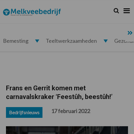
Spring
Door
Spring
Spring
naar
naar
naar
naar
Zoeken...
Zoek
Melkveebedrijf.nl
de
de
de
de
hoofdnavigatie
hoofd
eerste
voettekst
inhoud
sidebar
Bemesting
Teeltwerkzaamheden
Gezond
Frans en Gerrit komen met
carnavalskraker ‘Feestûh, beestûh!’
17 februari 2022
Bedrijfsnieuws