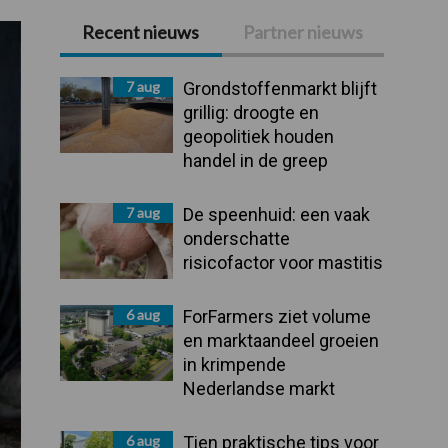
Recent nieuws
Partner nieuws
Primaire
Sidebar
7 aug
Grondstoffenmarkt blijft
grillig: droogte en
geopolitiek houden
handel in de greep
7 aug
De speenhuid: een vaak
onderschatte
risicofactor voor mastitis
6 aug
ForFarmers ziet volume
en marktaandeel groeien
in krimpende
Nederlandse markt
6 aug
Tien praktische tips voor