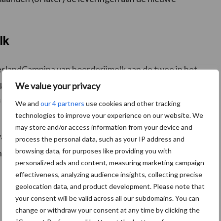
lk
ieslandCampina van boerderijmelk aan de twee in het
We value your privacy
rk en Bleskensgraaf) en aan derden die melk
Nederlandse natuurkaas. Voor deze regeling is dan
We and
our 4 partners
use cookies and other tracking
technologies to improve your experience on our website. We
g aan de twee verkochte bedrijven. De volumes van de
may store and/or access information from your device and
an de vertrekregeling worden verrekend met de
process the personal data, such as your IP address and
browsing data, for purposes like providing you with
te bedrijven.
personalized ads and content, measuring marketing campaign
effectiveness, analyzing audience insights, collecting precise
geolocation data, and product development. Please note that
your consent will be valid across all our subdomains. You can
change or withdraw your consent at any time by clicking the