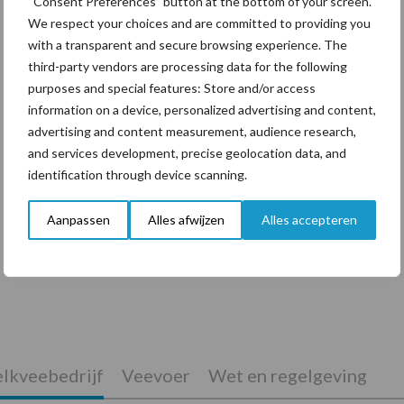
“Consent Preferences” button at the bottom of your screen.
We respect your choices and are committed to providing you
with a transparent and secure browsing experience. The
third-party vendors are processing data for the following
purposes and special features: Store and/or access
information on a device, personalized advertising and content,
advertising and content measurement, audience research,
and services development, precise geolocation data, and
identification through device scanning.
Aanpassen
Alles afwijzen
Alles accepteren
De speenhuid: een vaak onderschatte
risicofactor voor mastitis
lkveebedrijf
Veevoer
Wet en regelgeving