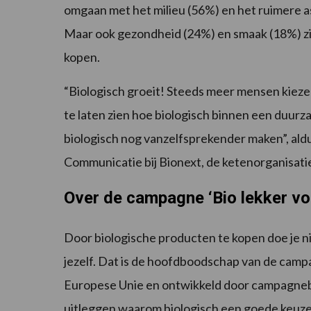
omgaan met het milieu (56%) en het ruimere as
Maar ook gezondheid (24%) en smaak (18%) zi
kopen.
“Biologisch groeit! Steeds meer mensen kiezen
te laten zien hoe biologisch binnen een duurz
biologisch nog vanzelfsprekender maken”, al
Communicatie bij Bionext, de ketenorganisatie
Over de campagne ‘Bio lekker voo
Door biologische producten te kopen doe je ni
jezelf. Dat is de hoofdboodschap van de campa
Europese Unie en ontwikkeld door campagne
uitleggen waarom biologisch een goede keuze is