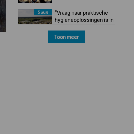
5 aug
“Vraag naar praktische
hygieneoplossingen is in
Polen groter dan ooit”
Toon meer