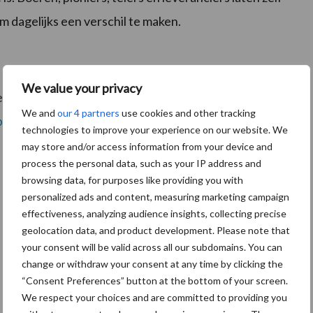
 om dagelijks een verschil te maken.
We value your privacy
ik: Ego, goed voor jezelf en Eco, goed voor de
We and
our 4 partners
use cookies and other tracking
olekkervoorje.nl
.
technologies to improve your experience on our website. We
may store and/or access information from your device and
process the personal data, such as your IP address and
browsing data, for purposes like providing you with
personalized ads and content, measuring marketing campaign
effectiveness, analyzing audience insights, collecting precise
geolocation data, and product development. Please note that
your consent will be valid across all our subdomains. You can
change or withdraw your consent at any time by clicking the
“Consent Preferences” button at the bottom of your screen.
We respect your choices and are committed to providing you