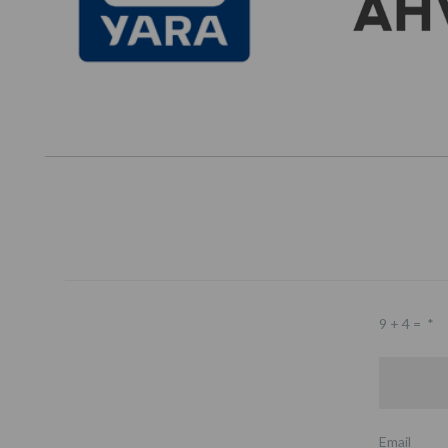
9 + 4 =
*
Email