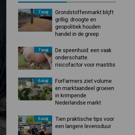
Sidebar
7 aug
Grondstoffenmarkt blijft
grillig: droogte en
geopolitiek houden
handel in de greep
7 aug
De speenhuid: een vaak
onderschatte
risicofactor voor mastitis
6 aug
ForFarmers ziet volume
en marktaandeel groeien
in krimpende
Nederlandse markt
6 aug
Tien praktische tips voor
een langere levensduur