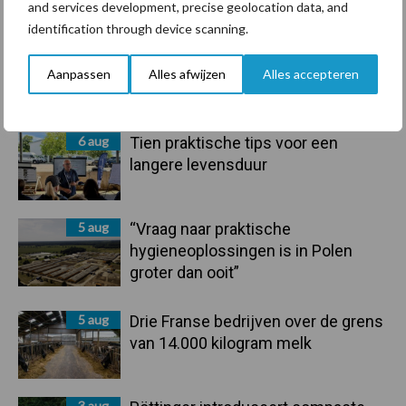
and services development, precise geolocation data, and
Sidebar
identification through device scanning.
6 aug
ForFarmers ziet volume en
marktaandeel groeien in krimpende
Aanpassen
Alles afwijzen
Alles accepteren
Nederlandse markt
6 aug
Tien praktische tips voor een
langere levensduur
5 aug
“Vraag naar praktische
hygieneoplossingen is in Polen
groter dan ooit”
5 aug
Drie Franse bedrijven over de grens
van 14.000 kilogram melk
3 aug