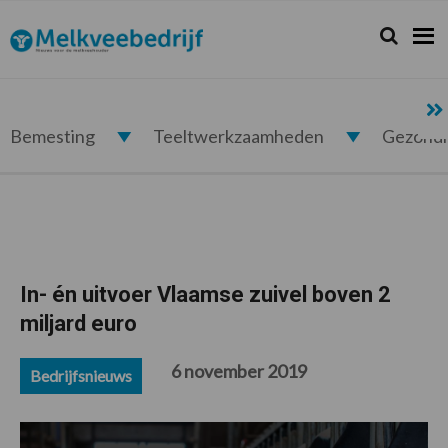
Spring
Door
Spring
Spring
naar
naar
naar
naar
Zoeken...
Zoek
Melkveebedrijf.nl
de
de
de
de
hoofdnavigatie
hoofd
eerste
voettekst
inhoud
sidebar
Bemesting
Teeltwerkzaamheden
Gezond
In- én uitvoer Vlaamse zuivel boven 2
miljard euro
6 november 2019
Bedrijfsnieuws