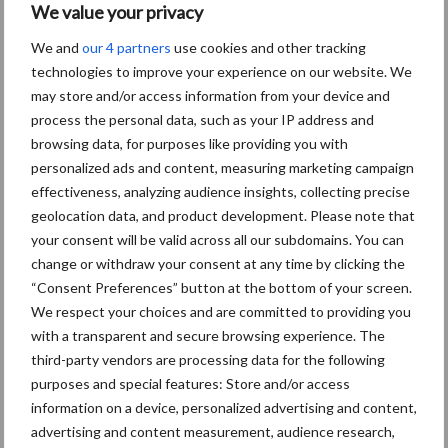
We value your privacy
Themapagina's
We and
our 4 partners
use cookies and other tracking
technologies to improve your experience on our website. We
may store and/or access information from your device and
Diergezondheid
Bemesting
Fokkerij
Melkv
process the personal data, such as your IP address and
browsing data, for purposes like providing you with
personalized ads and content, measuring marketing campaign
effectiveness, analyzing audience insights, collecting precise
Ligbox &
geolocation data, and product development. Please note that
Bedrijfsnieuws
Voerhekken
your consent will be valid across all our subdomains. You can
change or withdraw your consent at any time by clicking the
“Consent Preferences” button at the bottom of your screen.
We respect your choices and are committed to providing you
with a transparent and secure browsing experience. The
Toon meer
third-party vendors are processing data for the following
purposes and special features: Store and/or access
information on a device, personalized advertising and content,
Primaire
advertising and content measurement, audience research,
Recent nieuws
Partner nieuws