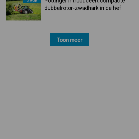
Pöttinger introduceert compacte
dubbelrotor-zwadhark in de hef
Toon meer
Footer