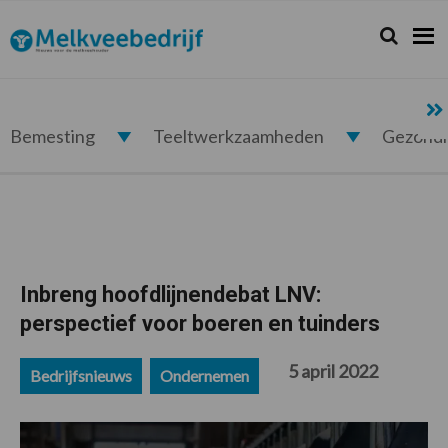
Spring
Door
Spring
Spring
naar
naar
naar
naar
Zoeken...
Zoek
Melkveebedrijf.nl
de
de
de
de
hoofdnavigatie
hoofd
eerste
voettekst
inhoud
sidebar
Bemesting
Teeltwerkzaamheden
Gezond
Inbreng hoofdlijnendebat LNV:
perspectief voor boeren en tuinders
5 april 2022
Bedrijfsnieuws
Ondernemen