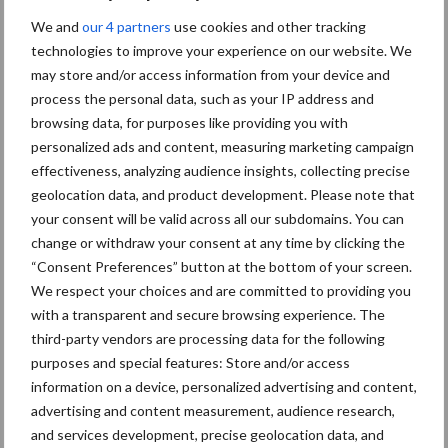
We and
our 4 partners
use cookies and other tracking
Diergezondheid
Bemesting
Fokkerij
Melkv
technologies to improve your experience on our website. We
may store and/or access information from your device and
process the personal data, such as your IP address and
browsing data, for purposes like providing you with
personalized ads and content, measuring marketing campaign
Ligbox &
Bedrijfsnieuws
effectiveness, analyzing audience insights, collecting precise
Voerhekken
geolocation data, and product development. Please note that
your consent will be valid across all our subdomains. You can
change or withdraw your consent at any time by clicking the
“Consent Preferences” button at the bottom of your screen.
We respect your choices and are committed to providing you
Toon meer
with a transparent and secure browsing experience. The
third-party vendors are processing data for the following
purposes and special features: Store and/or access
Primaire
information on a device, personalized advertising and content,
Recent nieuws
Partner nieuws
advertising and content measurement, audience research,
Sidebar
and services development, precise geolocation data, and
7 aug
Grondstoffenmarkt blijft grillig: