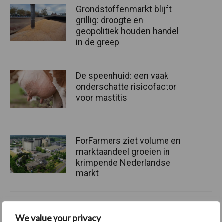
Grondstoffenmarkt blijft
grillig: droogte en
geopolitiek houden handel
in de greep
De speenhuid: een vaak
onderschatte risicofactor
voor mastitis
ForFarmers ziet volume en
marktaandeel groeien in
krimpende Nederlandse
markt
We value your privacy
Themapagina's