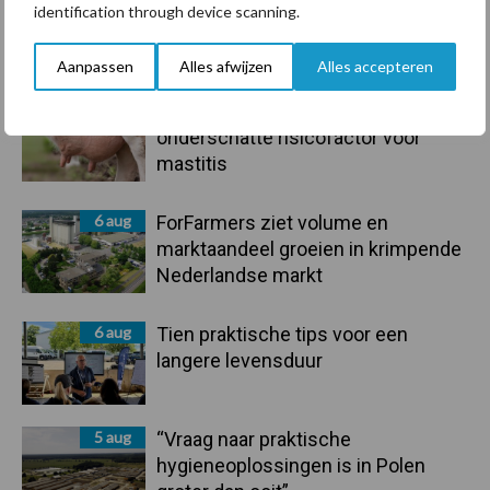
identification through device scanning.
droogte en geopolitiek houden
handel in de greep
Aanpassen
Alles afwijzen
Alles accepteren
7 aug
De speenhuid: een vaak
onderschatte risicofactor voor
mastitis
6 aug
ForFarmers ziet volume en
marktaandeel groeien in krimpende
Nederlandse markt
6 aug
Tien praktische tips voor een
langere levensduur
5 aug
“Vraag naar praktische
hygieneoplossingen is in Polen