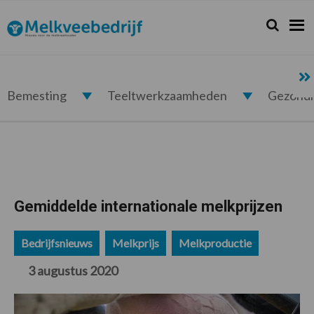
Spring
Door
Spring
Spring
naar
naar
naar
naar
Zoeken...
Zoek
Melkveebedrijf.nl
de
de
de
de
hoofdnavigatie
hoofd
eerste
voettekst
inhoud
sidebar
Bemesting
Teeltwerkzaamheden
Gezond
Gemiddelde internationale melkprijzen
Bedrijfsnieuws
Melkprijs
Melkproductie
3 augustus 2020