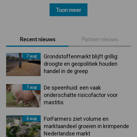
Toon meer
Primaire
Recent nieuws
Partner nieuws
Sidebar
7 aug
Grondstoffenmarkt blijft grillig:
droogte en geopolitiek houden
handel in de greep
7 aug
De speenhuid: een vaak
onderschatte risicofactor voor
mastitis
6 aug
ForFarmers ziet volume en
marktaandeel groeien in krimpende
Nederlandse markt