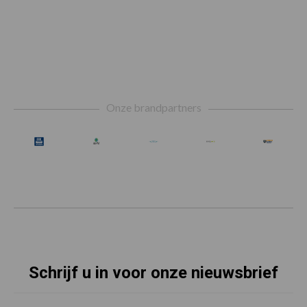
Footer
Onze brandpartners
Schrijf u in voor onze nieuwsbrief