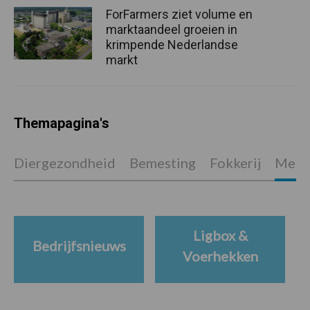
ForFarmers ziet volume en
marktaandeel groeien in
krimpende Nederlandse
markt
Themapagina's
Diergezondheid
Bemesting
Fokkerij
Melkv
Ligbox &
Bedrijfsnieuws
Voerhekken