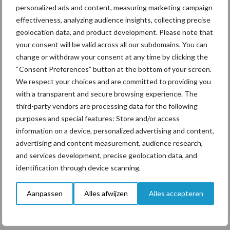
Voor het nieuwe seizoen 2020/21 – dat is begonnen in juni – is de
personalized ads and content, measuring marketing campaign
melkprijsverwachting verhoogd met omgerekend € 1,10 per 100
effectiveness, analyzing audience insights, collecting precise
kg.
geolocation data, and product development. Please note that
your consent will be valid across all our subdomains. You can
Bron:
Zuivel NL
change or withdraw your consent at any time by clicking the
“Consent Preferences” button at the bottom of your screen.
Aanbevolen voor jou!
We respect your choices and are committed to providing you
with a transparent and secure browsing experience. The
Grondstoffenmarkt blijft
third-party vendors are processing data for the following
grillig: droogte en
purposes and special features: Store and/or access
geopolitiek houden handel
information on a device, personalized advertising and content,
in de greep
advertising and content measurement, audience research,
and services development, precise geolocation data, and
identification through device scanning.
De speenhuid: een vaak
onderschatte risicofactor
Aanpassen
Alles afwijzen
Alles accepteren
voor mastitis