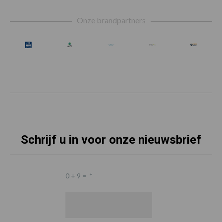
Footer
Onze brandpartners
Schrijf u in voor onze nieuwsbrief
0 + 9 =
*