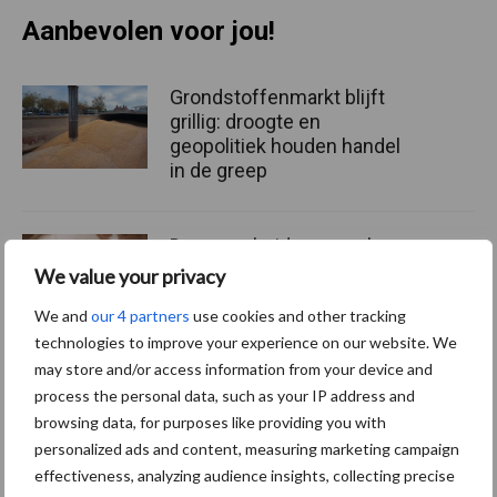
Aanbevolen voor jou!
Grondstoffenmarkt blijft
grillig: droogte en
geopolitiek houden handel
in de greep
De speenhuid: een vaak
onderschatte risicofactor
We value your privacy
voor mastitis
We and
our 4 partners
use cookies and other tracking
technologies to improve your experience on our website. We
may store and/or access information from your device and
ForFarmers ziet volume en
process the personal data, such as your IP address and
marktaandeel groeien in
browsing data, for purposes like providing you with
krimpende Nederlandse
personalized ads and content, measuring marketing campaign
markt
effectiveness, analyzing audience insights, collecting precise