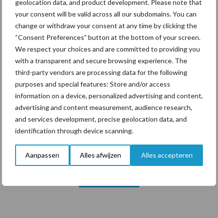
geolocation data, and product development. Please note that
your consent will be valid across all our subdomains. You can
change or withdraw your consent at any time by clicking the
Themapagina's
“Consent Preferences” button at the bottom of your screen.
We respect your choices and are committed to providing you
Diergezondheid
Bemesting
Fokkerij
Melkv
with a transparent and secure browsing experience. The
third-party vendors are processing data for the following
purposes and special features: Store and/or access
information on a device, personalized advertising and content,
advertising and content measurement, audience research,
Ligbox &
Bedrijfsnieuws
and services development, precise geolocation data, and
Voerhekken
identification through device scanning.
Aanpassen
Alles afwijzen
Alles accepteren
Toon meer