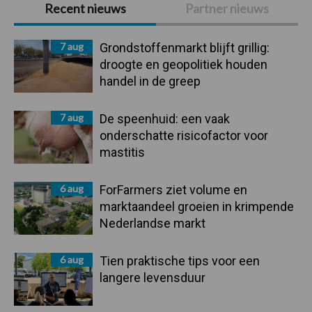
Primaire
Recent nieuws
Partner nieuws
Sidebar
7 aug
Grondstoffenmarkt blijft grillig:
droogte en geopolitiek houden
handel in de greep
7 aug
De speenhuid: een vaak
onderschatte risicofactor voor
mastitis
6 aug
ForFarmers ziet volume en
marktaandeel groeien in krimpende
Nederlandse markt
6 aug
Tien praktische tips voor een
langere levensduur