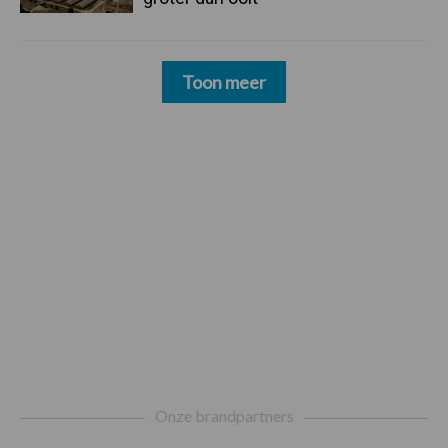
Toon meer
Footer
Onze brandpartners