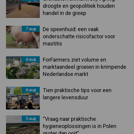
droogte en geopolitiek houden
handel in de greep
7 aug
De speenhuid: een vaak
onderschatte risicofactor voor
mastitis
6 aug
ForFarmers ziet volume en
marktaandeel groeien in krimpende
Nederlandse markt
6 aug
Tien praktische tips voor een
langere levensduur
5 aug
“Vraag naar praktische
hygieneoplossingen is in Polen
groter dan ooit”