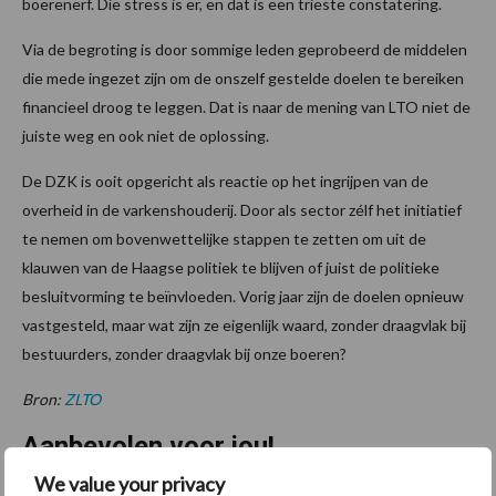
boerenerf. Die stress is er, en dat is een trieste constatering.
Via de begroting is door sommige leden geprobeerd de middelen
die mede ingezet zijn om de onszelf gestelde doelen te bereiken
financieel droog te leggen. Dat is naar de mening van LTO niet de
juiste weg en ook niet de oplossing.
De DZK is ooit opgericht als reactie op het ingrijpen van de
overheid in de varkenshouderij. Door als sector zélf het initiatief
te nemen om bovenwettelijke stappen te zetten om uit de
klauwen van de Haagse politiek te blijven of juist de politieke
besluitvorming te beïnvloeden. Vorig jaar zijn de doelen opnieuw
vastgesteld, maar wat zijn ze eigenlijk waard, zonder draagvlak bij
bestuurders, zonder draagvlak bij onze boeren?
Bron:
ZLTO
Aanbevolen voor jou!
We value your privacy