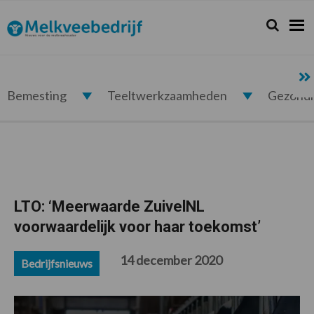
Spring
Door
Spring
Spring
naar
naar
naar
naar
Zoeken...
Zoek
Melkveebedrijf.nl
de
de
de
de
hoofdnavigatie
hoofd
eerste
voettekst
inhoud
sidebar
Bemesting
Teeltwerkzaamheden
Gezond
LTO: ‘Meerwaarde ZuivelNL
voorwaardelijk voor haar toekomst’
14 december 2020
Bedrijfsnieuws