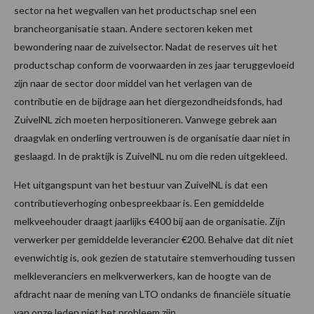
sector na het wegvallen van het productschap snel een
brancheorganisatie staan. Andere sectoren keken met
bewondering naar de zuivelsector. Nadat de reserves uit het
productschap conform de voorwaarden in zes jaar teruggevloeid
zijn naar de sector door middel van het verlagen van de
contributie en de bijdrage aan het diergezondheidsfonds, had
ZuivelNL zich moeten herpositioneren. Vanwege gebrek aan
draagvlak en onderling vertrouwen is de organisatie daar niet in
geslaagd. In de praktijk is ZuivelNL nu om die reden uitgekleed.
Het uitgangspunt van het bestuur van ZuivelNL is dat een
contributieverhoging onbespreekbaar is. Een gemiddelde
melkveehouder draagt jaarlijks €400 bij aan de organisatie. Zijn
verwerker per gemiddelde leverancier €200. Behalve dat dit niet
evenwichtig is, ook gezien de statutaire stemverhouding tussen
melkleveranciers en melkverwerkers, kan de hoogte van de
afdracht naar de mening van LTO ondanks de financiële situatie
van onze leden niet het probleem zijn.