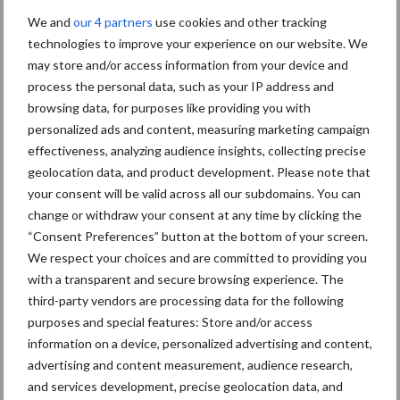
Grondstoffenmarkt blijft
We and
our 4 partners
use cookies and other tracking
grillig: droogte en
technologies to improve your experience on our website. We
geopolitiek houden handel
may store and/or access information from your device and
in de greep
process the personal data, such as your IP address and
browsing data, for purposes like providing you with
personalized ads and content, measuring marketing campaign
De speenhuid: een vaak
effectiveness, analyzing audience insights, collecting precise
onderschatte risicofactor
voor mastitis
geolocation data, and product development. Please note that
your consent will be valid across all our subdomains. You can
change or withdraw your consent at any time by clicking the
“Consent Preferences” button at the bottom of your screen.
ForFarmers ziet volume en
We respect your choices and are committed to providing you
marktaandeel groeien in
with a transparent and secure browsing experience. The
krimpende Nederlandse
third-party vendors are processing data for the following
markt
purposes and special features: Store and/or access
information on a device, personalized advertising and content,
advertising and content measurement, audience research,
and services development, precise geolocation data, and
Themapagina's