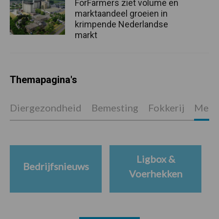
ForFarmers ziet volume en
marktaandeel groeien in
krimpende Nederlandse
markt
Themapagina's
Diergezondheid
Bemesting
Fokkerij
Melkv
Ligbox &
Bedrijfsnieuws
Voerhekken