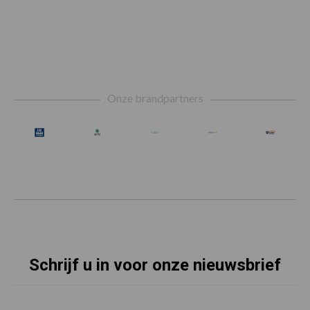
Footer
Onze brandpartners
Schrijf u in voor onze nieuwsbrief