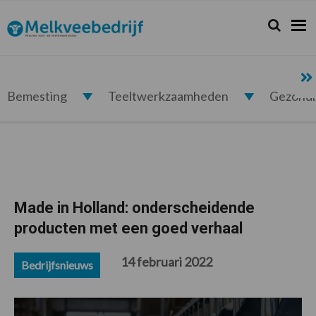
Spring
Door
Spring
Spring
naar
naar
naar
naar
Zoeken...
Zoek
Melkveebedrijf.nl
de
de
de
de
hoofdnavigatie
hoofd
eerste
voettekst
inhoud
sidebar
Bemesting
Teeltwerkzaamheden
Gezond
Made in Holland: onderscheidende
producten met een goed verhaal
14 februari 2022
Bedrijfsnieuws