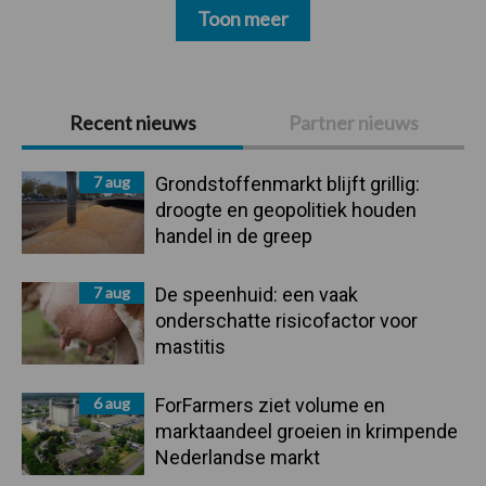
Toon meer
Primaire
Recent nieuws
Partner nieuws
Sidebar
7 aug
Grondstoffenmarkt blijft grillig:
droogte en geopolitiek houden
handel in de greep
7 aug
De speenhuid: een vaak
onderschatte risicofactor voor
mastitis
6 aug
ForFarmers ziet volume en
marktaandeel groeien in krimpende
Nederlandse markt