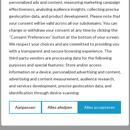
personalized ads and content, measuring marketing campaign
exportmerk Windmill Pork, dat met de naam en de oranje
effectiveness, analyzing audience insights, collecting precise
verpakking met windmolen overduidelijk Made in Holland
geolocation data, and product development. Please note that
communiceert. “Binnen Europa is de Nederlandse herkomst wel
your consent will be valid across all our subdomains. You can
een sterk punt, maar niet iets dat we echt kunnen vermarkten.
change or withdraw your consent at any time by clicking the
Daarbuiten, vooral in Azië, is dat heel anders”, vertelt Sjoerd van
“Consent Preferences” button at the bottom of your screen.
Leeuwen. “Consumenten daar hebben een groot vertrouwen in
We respect your choices and are committed to providing you
de kwaliteit en veiligheid van Nederlandse producten. Ons merk
with a transparent and secure browsing experience. The
Windmill Pork is daardoor een succes in Azië en ook daar buiten
third-party vendors are processing data for the following
werken we nu aan de uitrol van het marktconcept. Door middel
purposes and special features: Store and/or access
van marktconcepten werken we aan vraaggestuurde ketens.
information on a device, personalized advertising and content,
Daarmee kunnen we ervoor zorgen dat we ook op de
advertising and content measurement, audience research,
exportmarkten werken aan een sterke positie, waarbij we niet
and services development, precise geolocation data, and
identification through device scanning.
inwisselbaar zijn in de bulk van de wereldmarkt. Export hebben
we nou eenmaal nodig, alleen al voor de vierkantsverwaarding,
Aanpassen
Alles afwijzen
Alles accepteren
dus is het belangrijk om ook aan die markten te bouwen.”
Samenwerken