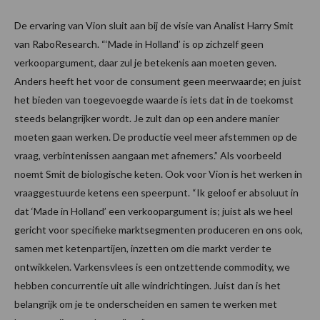
De ervaring van Vion sluit aan bij de visie van Analist Harry Smit
van RaboResearch. “‘Made in Holland’ is op zichzelf geen
verkoopargument, daar zul je betekenis aan moeten geven.
Anders heeft het voor de consument geen meerwaarde; en juist
het bieden van toegevoegde waarde is iets dat in de toekomst
steeds belangrijker wordt. Je zult dan op een andere manier
moeten gaan werken. De productie veel meer afstemmen op de
vraag, verbintenissen aangaan met afnemers.” Als voorbeeld
noemt Smit de biologische keten. Ook voor Vion is het werken in
vraaggestuurde ketens een speerpunt. “Ik geloof er absoluut in
dat ‘Made in Holland’ een verkoopargument is; juist als we heel
gericht voor specifieke marktsegmenten produceren en ons ook,
samen met ketenpartijen, inzetten om die markt verder te
ontwikkelen. Varkensvlees is een ontzettende commodity, we
hebben concurrentie uit alle windrichtingen. Juist dan is het
belangrijk om je te onderscheiden en samen te werken met