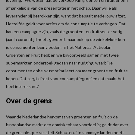
levering. “We weten dat de verkoop van groenten en fruit enorm
afhankelijk is van de presentatie in het schap. Daar wil je als
leverancier bij betrokken zijn, want dat bepaalt mede jouw afzet.
Hetzelfde geldt voor acties om de consumptie te verhogen. Dat
kan een campagne zijn, zoals de groenten- en fruitsector vorig
jaar in coronatijd heeft gevoerd, maar ook op de winkelvloer kun
je consumenten beïnvloeden. In het Nationaal Actieplan
Groenten en Fruit hebben we bijvoorbeeld samen met twee
supermarkten onderzoek gedaan naar nudging, waarbij je
consumenten onbe-wust stimuleert om meer groente en fruit te
kopen. Dat zorgt direct voor consumptiegroei en dat maakt het
heel interessant.”
Over de grens
Waar de Nederlandse herkomst van groenten en fruit op de
binnenlandse markt een onmiskenbaar voordeel is; geldt dat over
de grens niet per se, stelt Schouten. “In sommige landen heeft