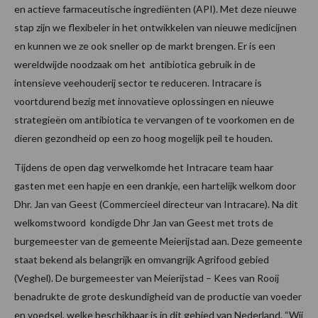
en actieve farmaceutische ingrediënten (API). Met deze nieuwe
stap zijn we flexibeler in het ontwikkelen van nieuwe medicijnen
en kunnen we ze ook sneller op de markt brengen. Er is een
wereldwijde noodzaak om het antibiotica gebruik in de
intensieve veehouderij sector te reduceren. Intracare is
voortdurend bezig met innovatieve oplossingen en nieuwe
strategieën om antibiotica te vervangen of te voorkomen en de
dieren gezondheid op een zo hoog mogelijk peil te houden.
Tijdens de open dag verwelkomde het Intracare team haar
gasten met een hapje en een drankje, een hartelijk welkom door
Dhr. Jan van Geest (Commercieel directeur van Intracare). Na dit
welkomstwoord kondigde Dhr Jan van Geest met trots de
burgemeester van de gemeente Meierijstad aan. Deze gemeente
staat bekend als belangrijk en omvangrijk Agrifood gebied
(Veghel). De burgemeester van Meierijstad – Kees van Rooij
benadrukte de grote deskundigheid van de productie van voeder
en voedsel, welke beschikbaar is in dit gebied van Nederland. “Wij