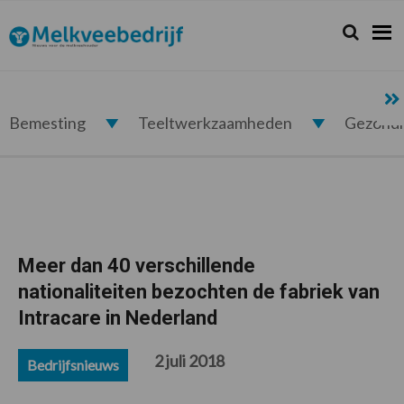
Spring
Door
Spring
Spring
naar
naar
naar
naar
Zoeken...
Zoek
Melkveebedrijf.nl
de
de
de
de
hoofdnavigatie
hoofd
eerste
voettekst
inhoud
sidebar
Bemesting
Teeltwerkzaamheden
Gezond
Meer dan 40 verschillende
nationaliteiten bezochten de fabriek van
Intracare in Nederland
2 juli 2018
Bedrijfsnieuws