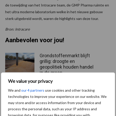
de toewijding van het Intracare team, de GMP Pharma ruimte en
het ultra moderne laboratorium welke in het nieuwe gebouw
sterk uitgebreid wordt, waren de highlights van deze tour.
Bron: Intracare
Aanbevolen voor jou!
Grondstoffenmarkt blijft
grillig: droogte en
geopolitiek houden handel
in de greep
We value your privacy
De speenhuid: een vaak
We and
our 4 partners
use cookies and other tracking
onderschatte risicofactor
technologies to improve your experience on our website. We
voor mastitis
may store and/or access information from your device and
process the personal data, such as your IP address and
browsing data, for purposes like providing you with