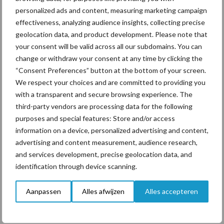
personalized ads and content, measuring marketing campaign
ForFarmers ziet volume en
effectiveness, analyzing audience insights, collecting precise
marktaandeel groeien in
geolocation data, and product development. Please note that
krimpende Nederlandse
your consent will be valid across all our subdomains. You can
markt
change or withdraw your consent at any time by clicking the
“Consent Preferences” button at the bottom of your screen.
We respect your choices and are committed to providing you
Themapagina's
with a transparent and secure browsing experience. The
third-party vendors are processing data for the following
purposes and special features: Store and/or access
Diergezondheid
Bemesting
Fokkerij
Melkv
information on a device, personalized advertising and content,
advertising and content measurement, audience research,
and services development, precise geolocation data, and
identification through device scanning.
Ligbox &
Bedrijfsnieuws
Voerhekken
Aanpassen
Alles afwijzen
Alles accepteren