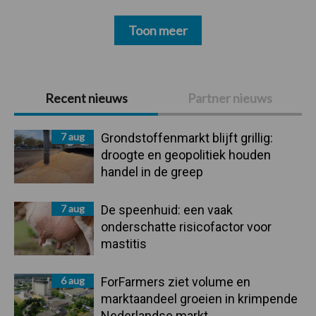
Toon meer
Primaire
Recent nieuws
Partner nieuws
Sidebar
7 aug
Grondstoffenmarkt blijft grillig:
droogte en geopolitiek houden
handel in de greep
7 aug
De speenhuid: een vaak
onderschatte risicofactor voor
mastitis
6 aug
ForFarmers ziet volume en
marktaandeel groeien in krimpende
Nederlandse markt