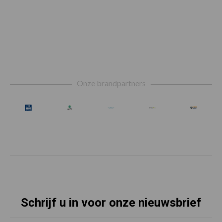
Footer
Onze brandpartners
Schrijf u in voor onze nieuwsbrief