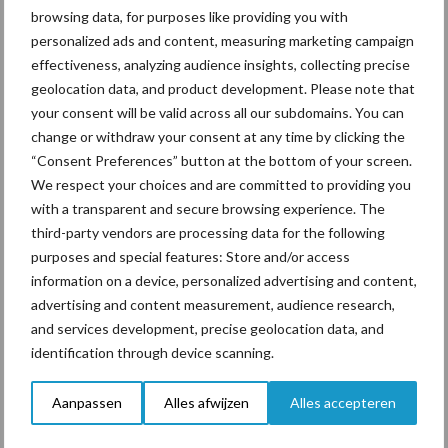
browsing data, for purposes like providing you with
personalized ads and content, measuring marketing campaign
effectiveness, analyzing audience insights, collecting precise
geolocation data, and product development. Please note that
Toon meer
your consent will be valid across all our subdomains. You can
change or withdraw your consent at any time by clicking the
“Consent Preferences” button at the bottom of your screen.
Primaire
We respect your choices and are committed to providing you
Recent nieuws
Partner nieuws
with a transparent and secure browsing experience. The
Sidebar
third-party vendors are processing data for the following
6 aug
ForFarmers ziet volume en
purposes and special features: Store and/or access
marktaandeel groeien in krimpende
information on a device, personalized advertising and content,
Nederlandse markt
advertising and content measurement, audience research,
and services development, precise geolocation data, and
6 aug
Tien praktische tips voor een
identification through device scanning.
langere levensduur
Aanpassen
Alles afwijzen
Alles accepteren
5 aug
“Vraag naar praktische