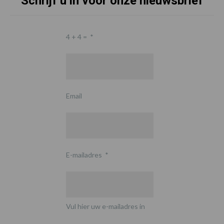
Schrijf u in voor onze nieuwsbrief
4 + 4 =
*
Email
E-mailadres
*
Vul hier uw e-mailadres in