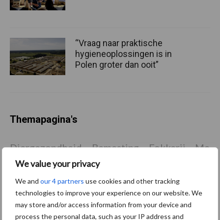
“Vraag naar praktische
hygieneoplossingen is in
Polen groter dan ooit”
Themapagina's
Diergezondheid
Bemesting
Fokkerij
Melkv
We value your privacy
We and
our 4 partners
use cookies and other tracking
technologies to improve your experience on our website. We
Ligbox &
Bedrijfsnieuws
may store and/or access information from your device and
Voerhekken
process the personal data, such as your IP address and