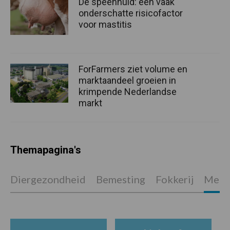
De speenhuid: een vaak
onderschatte risicofactor
voor mastitis
ForFarmers ziet volume en
marktaandeel groeien in
krimpende Nederlandse
markt
Themapagina's
Diergezondheid
Bemesting
Fokkerij
Melkv