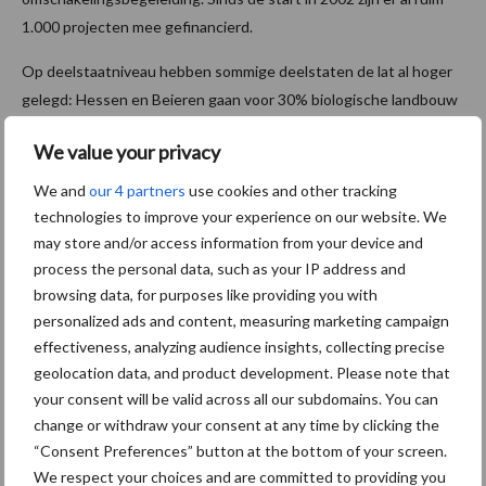
1.000 projecten mee gefinancierd.
Op deelstaatniveau hebben sommige deelstaten de lat al hoger
gelegd: Hessen en Beieren gaan voor 30% biologische landbouw
in 2030. Die deelstaten zijn samen nu al goed voor 30% van de
We value your privacy
Duitse biologische landbouw, de groei is er dus nog lang niet uit.
We and
our 4 partners
use cookies and other tracking
Marktkansen: Duurzame
technologies to improve your experience on our website. We
may store and/or access information from your device and
agrifoodketen en positie van de boer
process the personal data, such as your IP address and
browsing data, for purposes like providing you with
Duurzame productie in de eigen regio en een goed inkomen voor
personalized ads and content, measuring marketing campaign
de boer zijn de belangrijkste redenen voor Duitse consumenten
effectiveness, analyzing audience insights, collecting precise
om biologische producten te kopen. Ondanks de groei van de
geolocation data, and product development. Please note that
Duitse biologische landbouw wordt de binnenlandse vraag
your consent will be valid across all our subdomains. You can
echter nog niet gedekt. Zo komt 95% van de biologische
change or withdraw your consent at any time by clicking the
paprika’s uit het buitenland, maar ook van bijvoorbeeld biologisch
“Consent Preferences” button at the bottom of your screen.
We respect your choices and are committed to providing you
varkensvlees wordt nog bijna een kwart geïmporteerd uit vooral