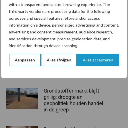
with a transparent and secure browsing experience. The
Nederland en Denemarken. Bij granen en appels neemt de import
third-party vendors are processing data for the following
af door toenemende binnenlandse productie. Waar het kan zal de
purposes and special features: Store and/or access
voorkeur bij producten uit eigen regio liggen.
information on a device, personalized advertising and content,
Innovatieve oplossingen voor meer duurzaamheid langs de hele
advertising and content measurement, audience research,
and services development, precise geolocation data, and
agrifoodketen zijn interessant voor de Duitse markt. Denk
identification through device scanning.
bijvoorbeeld aan agrologistieke verduurzaming, duurzame
verpakkingen en technologische innovaties die de positie van
Aanpassen
Alles afwijzen
Alles accepteren
boeren en verwerkers helpen versterken.
Aanbevolen voor jou!
Grondstoffenmarkt blijft
grillig: droogte en
geopolitiek houden handel
in de greep