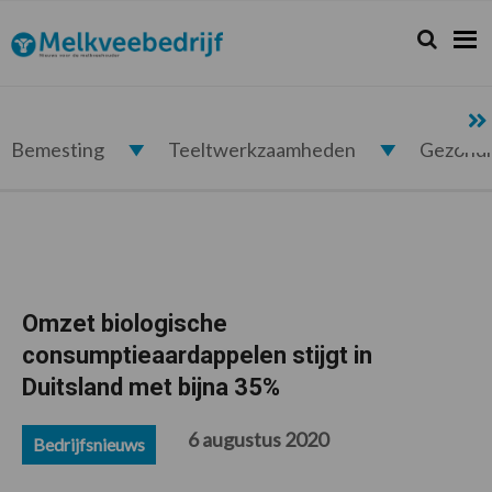
Spring
Door
Spring
Spring
naar
naar
naar
naar
Zoeken...
Zoek
Melkveebedrijf.nl
de
de
de
de
hoofdnavigatie
hoofd
eerste
voettekst
inhoud
sidebar
Bemesting
Teeltwerkzaamheden
Gezond
Omzet biologische
consumptieaardappelen stijgt in
Duitsland met bijna 35%
6 augustus 2020
Bedrijfsnieuws