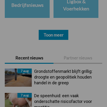
Ligbox &
Bedrijfsnieuws
Voerhekken
Toon meer
Primaire
Recent nieuws
Partner nieuws
Sidebar
7 aug
Grondstoffenmarkt blijft grillig:
droogte en geopolitiek houden
handel in de greep
7 aug
De speenhuid: een vaak
onderschatte risicofactor voor